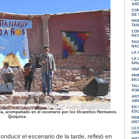
ARG
CON
DE 
PAR
TAN
CON
PAT
FAU
NAC
LA 
LA 
IUN
UNA
PRI
EN 
TAL
POR
ART
AIR
EN 
ESC
uela, acompañado en el escenario por los tilcareños Hermanos
Quiquiza.
PAR
HIS
I.U
DE
nducir el escenario de la tarde, reflejó en
HIS