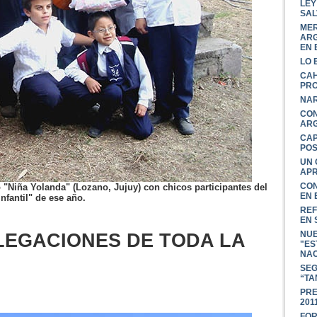
LEY
SAL
MER
ARG
EN 
LO 
CAH
PRO
NAR
CON
ARG
CAP
PO
UN 
APR
CON
ro "Niña Yolanda" (Lozano, Jujuy) con chicos participantes del
EN 
Infantil" de ese año.
REF
EN 
NUE
LEGACIONES DE TODA LA
"ES
NAC
SEG
“TA
PRE
201
FOR