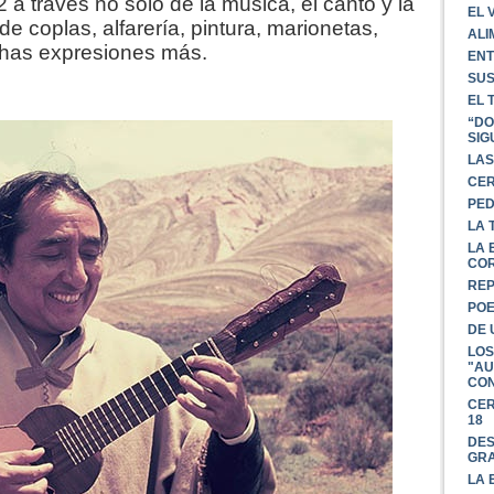
a través no solo de la música, el canto y la
EL 
e coplas, alfarería, pintura, marionetas,
ALI
uchas expresiones más.
EN
SUS
EL 
“DO
SIG
LAS
CER
PED
LA 
LA 
CO
REP
POE
DE 
LOS
"AU
CON
CER
18
DES
GR
LA 