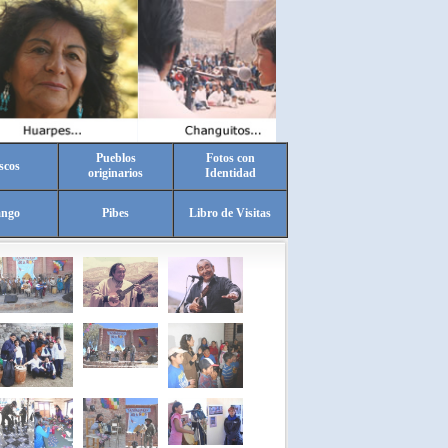
Pueblos
Fotos con
scos
originarios
Identidad
ango
Pibes
Libro de Visitas