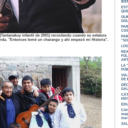
IDE
EST
QU
OLI
GOL
PAR
COS
 (Tantanakuy infantil de 2001) recordando cuando su estatura
PAR
erda. "Entonces tomé un charango y ahí empezó mi Historia".
"SO
LOS
REA
FOL
AR
LA 
PÚB
VIA
DE 
DÉC
GAU
CÁT
HIS
EDU
CAH
mejo
mar
SAL