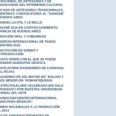
 NACIONAL DE ARTESANÍAS Y DE
VAGUARDIA DEL PATRIMONIO CULTURAL
CADO DE ARTESANÍAS TRADICIONALES
ENTINAS: CONVOCATORIA AL "SANGAM"
BUENOS AIRES
BUENO, LO ÚTIL Y LO BELLO
UANÉ 2016 EN CAPITÁN SARMIENTO,
VINCIA DE BUENOS AIRES
RACIÓN ORAL Y COMUNIDAD
GRESO INTERNACIONAL DE TANGO
ENTINO 2016
ACITACIÓN EN SONIDO Y
STPRODUCCIÓN
GATO VERDE CON EL QUE SE PUEDE
ENDER NARRATIVA GRÁFICA
VOCATORIA BANDERINES DE CARNAVAL
EL ROJAS
LEXIONES EN SOL MAYOR (PA` BAILAR) Y
SOL MENOR (PA` ROMANTIQUEAR)
STRO FOLKLORE CELEBRADO (NO SOLO
TUDIADO") POR NUESTRA UNIVERSIDAD
IONAL DEL ARTE
UNDO ENCUENTRO INTERNACIONAL
NGO PARA MÚSICOS”
MIOS NACIONALES A LA PRODUCCIÓN
1-2014
O DE AFRODESCENDIENTES EN