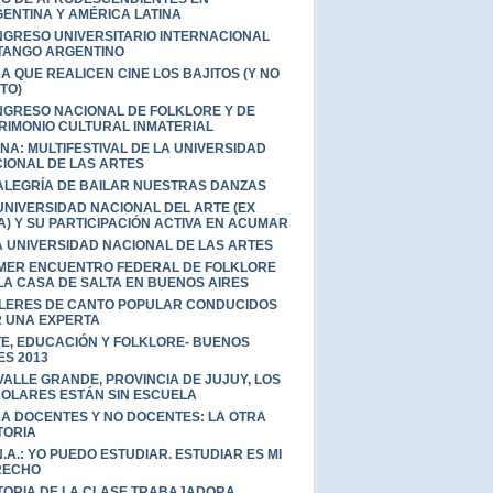
ENTINA Y AMÉRICA LATINA
GRESO UNIVERSITARIO INTERNACIONAL
TANGO ARGENTINO
A QUE REALICEN CINE LOS BAJITOS (Y NO
TO)
GRESO NACIONAL DE FOLKLORE Y DE
RIMONIO CULTURAL INMATERIAL
NA: MULTIFESTIVAL DE LA UNIVERSIDAD
IONAL DE LAS ARTES
ALEGRÍA DE BAILAR NUESTRAS DANZAS
UNIVERSIDAD NACIONAL DEL ARTE (EX
A) Y SU PARTICIPACIÓN ACTIVA EN ACUMAR
 UNIVERSIDAD NACIONAL DE LAS ARTES
MER ENCUENTRO FEDERAL DE FOLKLORE
LA CASA DE SALTA EN BUENOS AIRES
LERES DE CANTO POPULAR CONDUCIDOS
 UNA EXPERTA
E, EDUCACIÓN Y FOLKLORE- BUENOS
ES 2013
VALLE GRANDE, PROVINCIA DE JUJUY, LOS
OLARES ESTÁN SIN ESCUELA
A DOCENTES Y NO DOCENTES: LA OTRA
TORIA
.N.A.: YO PUEDO ESTUDIAR. ESTUDIAR ES MI
RECHO
TORIA DE LA CLASE TRABAJADORA,