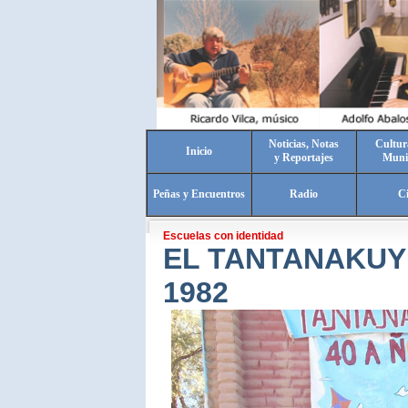
Noticias, Notas
Cultur
Inicio
y Reportajes
Muni
Peñas y Encuentros
Radio
C
Escuelas con identidad
EL TANTANAKUY 
1982