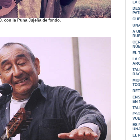
LA 
DES
PAT
CUE
9, con la Puna Jujeña de fondo.
UNA
A U
RU
CER
NÚM
EL 
LA 
ARG
TAL
RAC
MIG
TOD
RET
ENS
EN 
TAL
ESC
VUE
ES 
UNA
EL 