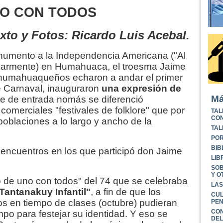
O CON TODOS
xto y Fotos: Ricardo Luis Acebal.
numento a la Independencia Americana ("Al
ularmente) en Humahuaca, el troesma Jaime
 humahuaqueños echaron a andar el primer
 Carnaval, inauguraron
una expresión de
Má
e de entrada nomás se diferenció
comerciales "festivales de folklore" que por
TAL
CON
poblaciones a lo largo y ancho de la
TAL
POR
BIB
s encuentros en los que participó don Jaime
LIB
SOB
Y O
 de uno con todos" del 74 que se celebraba
LAS
Tantanakuy Infantil"
, a fin de que los
CUL
s en tiempo de clases (octubre) pudieran
PEN
CON
po para festejar su identidad. Y eso se
DEL