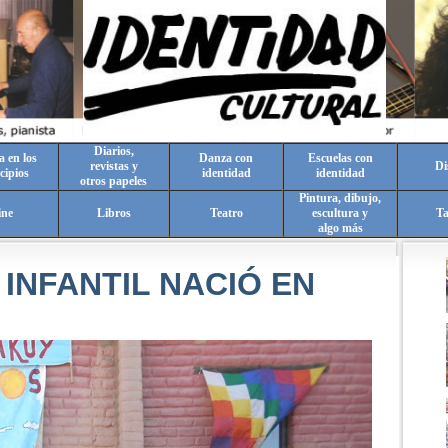
Diarios,
a en los
Danza con
Escuelas con
revistas y
Di
cipios
identidad
identidad
otros papeles
Pintura, dibujo,
ine
Libros
Teatro
escultura y
T
algo más
INFANTIL NACIÓ EN