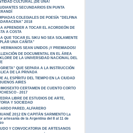
NTIDAD CULTURAL ¡DE UNA!
UDIANTES SECUNDARIOS EN PUNTA
ERANDÍ
MPIADAS COLEGIALES DE POESÍA "DELFINA
DARACENA" 2018
A APRENDER A TOCAR EL ACORDEÓN DE
TA A COSTA
A QUE TOCAR EL SIKU NO SEA SOLAMENTE
PLAR UNA CAÑITA"
 HERMANOS SEAN UNIDOS ¡Y PREMIADOS!
LIZACIÓN DE DOCUMENTAL EN EL ÁREA
KLORE DE LA UNIVERSIDAD NACIONAL DEL
TE
"GRIETA" QUE SEPARA A LA INSTRUCCIÓN
LICA DE LA PRIVADA
JE AL ESPÍRITU DEL TIEMPO EN LA CIUDAD
BUENOS AIRES
IMOSEXTO CERTAMEN DE CUENTO CORTO
CHESCO - 2017
EDRA LIBRE DE ESTUDIOS DE ARTE,
TORIA Y SOCIEDAD
ARDO PARED, ALFARERO
UANÉ 2012 EN CAPITÁN SARMIENTO La
r artesanía de la Argentina del 8 al 11 de
zo
UDO Y CONVOCATORIA DE ARTESANOS