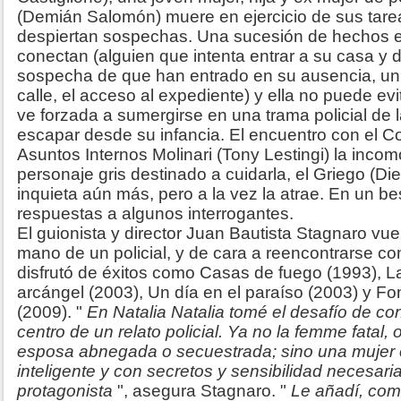
(Demián Salomón) muere en ejercicio de sus tare
despiertan sospechas. Una sucesión de hechos e
conectan (alguien que intenta entrar a su casa y
sospecha de que han entrado en su ausencia, un 
calle, el acceso al expediente) y ella no puede evit
ve forzada a sumergirse en una trama policial de 
escapar desde su infancia. El encuentro con el 
Asuntos Internos Molinari (Tony Lestingi) la inco
personaje gris destinado a cuidarla, el Griego (Di
inquieta aún más, pero a la vez la atrae. En un be
respuestas a algunos interrogantes.
El guionista y director Juan Bautista Stagnaro vuel
mano de un policial, y de cara a reencontrarse co
disfrutó de éxitos como Casas de fuego (1993), La
arcángel (2003), Un día en el paraíso (2003) y Font
(2009).
"
En Natalia Natalia tomé el desafío de con
centro de un relato policial. Ya no la femme fatal, o
esposa abnegada o secuestrada; sino una mujer 
inteligente y con secretos y sensibilidad necesari
protagonista
", asegura Stagnaro. "
Le añadí, com