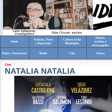
Diarios,
Noticias, Notas
Cultura en los
Inicio
revistas y
y Reportajes
Municipios
otros papeles
Peñas y Encuentros
Radio
Cine
Libros
Cine
NATALIA NATALIA