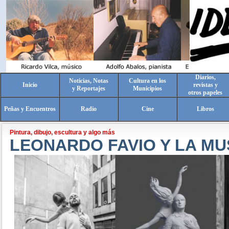
Diarios,
Noticias, Notas
Cultura en los
Inicio
revistas y
y Reportajes
Municipios
otros papeles
Peñas y Encuentros
Radio
Cine
Libros
Pintura, dibujo, escultura y algo más
LEONARDO FAVIO Y LA MU