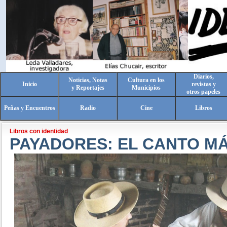
Diarios,
Noticias, Notas
Cultura en los
Inicio
revistas y
y Reportajes
Municipios
otros papeles
Peñas y Encuentros
Radio
Cine
Libros
Libros con identidad
PAYADORES: EL CANTO M