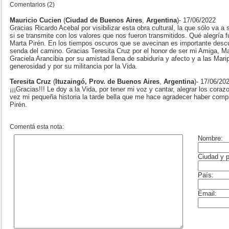
Comentarios (2)
Mauricio Cucien
(
Ciudad de Buenos Aires
,
Argentina
)- 17/06/2022
Gracias Ricardo Acebal por visibilizar esta obra cultural, la que sólo va a 
si se transmite con los valores que nos fueron transmitidos. Qué alegría 
Marta Pirén. En los tiempos oscuros que se avecinan es importante descub
senda del camino. Gracias Teresita Cruz por el honor de ser mi Amiga, Mae
Graciela Arancibia por su amistad llena de sabiduría y afecto y a las Mari
generosidad y por su militancia por la Vida.
Teresita Cruz
(
Ituzaingó, Prov. de Buenos Aires
,
Argentina
)- 17/06/20
¡¡¡Gracias!!! Le doy a la Vida, por tener mi voz y cantar, alegrar los coraz
vez mi pequeña historia la tarde bella que me hace agradecer haber comp
Pirén.
Comentá esta nota: