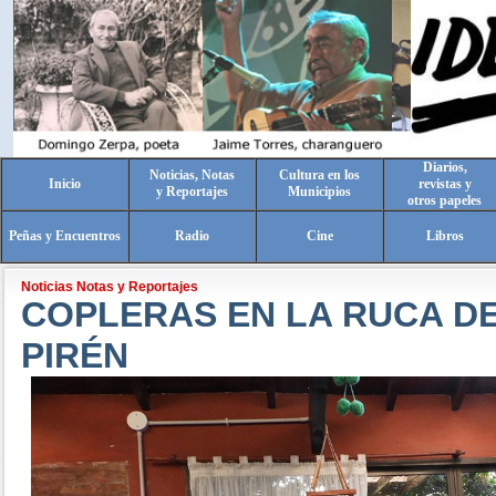
Diarios,
Noticias, Notas
Cultura en los
Inicio
revistas y
y Reportajes
Municipios
otros papeles
Peñas y Encuentros
Radio
Cine
Libros
Noticias Notas y Reportajes
COPLERAS EN LA RUCA D
PIRÉN