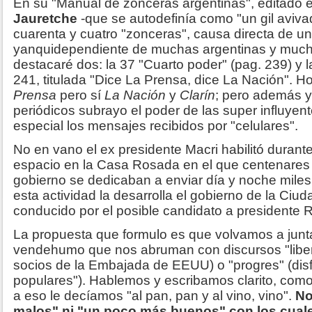
En su "Manual de zonceras argentinas", editado
Jauretche
-que se autodefinía como "un gil aviva
cuarenta y cuatro "zonceras", causa directa de u
yanquidependiente de muchas argentinas y mucho
destacaré dos: la 37 "Cuarto poder" (pag. 239) y 
241, titulada "Dice La Prensa, dice La Nación". 
Prensa
pero sí
La Nación
y
Clarín
; pero además y
periódicos subrayo el poder de las super influyent
especial los mensajes recibidos por "celulares".
No en vano el ex presidente Macri habilitó durant
espacio en la Casa Rosada en el que centenares
gobierno se dedicaban a enviar día y noche mile
esta actividad la desarrolla el gobierno de la Ciu
conducido por el posible candidato a presidente 
La propuesta que formulo es que volvamos a junta
vendehumo que nos abruman con discursos "liber
socios de la Embajada de EEUU) o "progres" (dis
populares"). Hablemos y escribamos clarito, com
a eso le decíamos "al pan, pan y al vino, vino".
No
malos" ni "un poco más buenos" con los cual