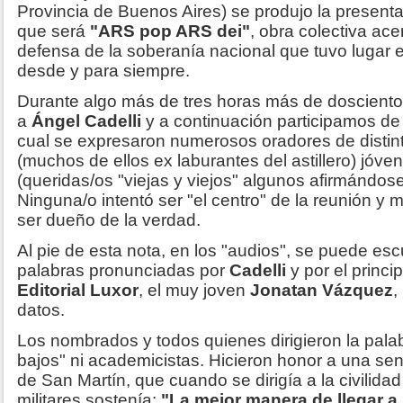
Provincia de Buenos Aires) se produjo la present
que será
"ARS pop ARS dei"
, obra colectiva ace
defensa de la soberanía nacional que tuvo lugar e
desde y para siempre.
Durante algo más de tres horas más de doscient
a
Ángel Cadelli
y a continuación participamos de
cual se expresaron numerosos oradores de distint
(muchos de ellos ex laburantes del astillero) jóv
(queridas/os "viejas y viejos" algunos afirmándos
Ninguna/o intentó ser "el centro" de la reunión y
ser dueño de la verdad.
Al pie de esta nota, en los "audios", se puede esc
palabras pronunciadas por
Cadelli
y por el princi
Editorial Luxor
, el muy joven
Jonatan Vázquez
,
datos.
Los nombrados y todos quienes dirigieron la pala
bajos" ni academicistas. Hicieron honor a una se
de San Martín, que cuando se dirigía a la civilid
militares sostenía:
"La mejor manera de llegar a