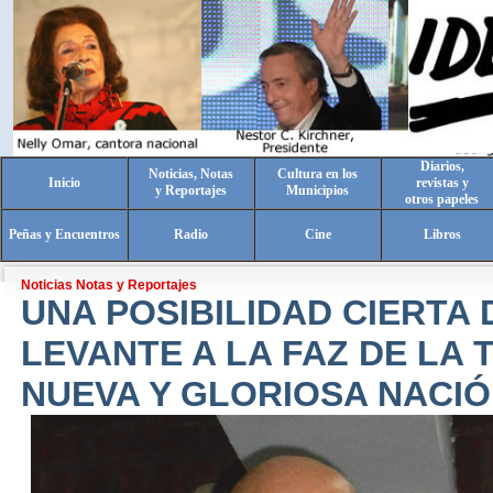
Diarios,
Noticias, Notas
Cultura en los
Inicio
revistas y
y Reportajes
Municipios
otros papeles
Peñas y Encuentros
Radio
Cine
Libros
Noticias Notas y Reportajes
UNA POSIBILIDAD CIERTA 
LEVANTE A LA FAZ DE LA 
NUEVA Y GLORIOSA NACIÓ