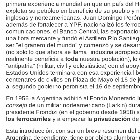
primera experiencia mundial en que un país del 
explotar su petróleo en beneficio de su pueblo y
inglesas y norteamericanas. Juan Domingo Perón, 
además de fortalecer a YPF, nacionalizó los ferroca
comunicaciones, el Banco Central, las exportacio
una flota mercante y fundó el Astillero Río Santia
ser "el granero del mundo" y comenzó y se desarrol
(no solo lo que ahora se llama "industria agropecu
realmente beneficia a
toda
nuestra población), lo 
"antipatria" (militar, civil y eclesiástica) con el apo
Estados Unidos terminara con esa experiencia l
centenares de civiles en Plaza de Mayo el 16 de 
al segundo gobierno peronista el 16 de septiemb
En 1956 la Argentina adhirió al Fondo Monetario I
consejo
de un militar norteamericano (Larkin) duran
presidente Frondizi (en el gobierno desde 1958)
los ferrocarriles
y a empezar la
privatización
de 
Esta introducción, con ser un breve resumen del 
Argentina dependiente, tiene por objeto alumbra