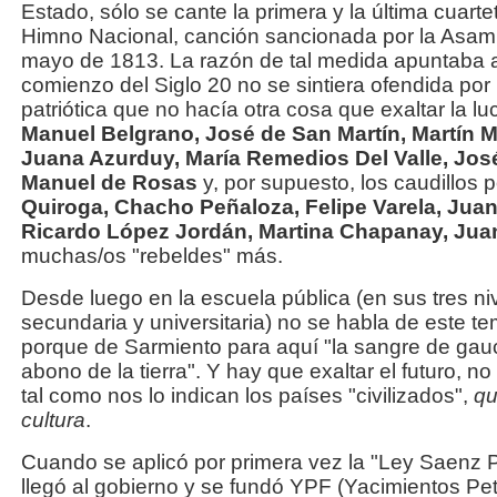
Estado, sólo se cante la primera y la última cuarte
Himno Nacional, canción sancionada por la Asam
mayo de 1813. La razón de tal medida apuntaba 
comienzo del Siglo 20 no se sintiera ofendida por
patriótica que no hacía otra cosa que exaltar la l
Manuel Belgrano, José de San Martín, Martín 
Juana Azurduy, María Remedios Del Valle, Jos
Manuel de Rosas
y, por supuesto, los caudillos
Quiroga, Chacho Peñaloza, Felipe Varela, Juan
Ricardo López Jordán, Martina Chapanay, Juan
muchas/os "rebeldes" más.
Desde luego en la escuela pública (en sus tres niv
secundaria y universitaria) no se habla de este t
porque de Sarmiento para aquí "la sangre de gauc
abono de la tierra". Y hay que exaltar el futuro, n
tal como nos lo indican los países "civilizados",
qu
cultura
.
Cuando se aplicó por primera vez la "Ley Saenz P
llegó al gobierno y se fundó YPF (Yacimientos Petr