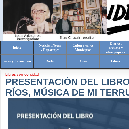
Diarios,
Noticias, Notas
Cultura en los
Inicio
revistas y
y Reportajes
Municipios
otros papeles
Peñas y Encuentros
Radio
Cine
Libros
Libros con identidad
PRESENTACIÓN DEL LIBRO
RÍOS, MÚSICA DE MI TER