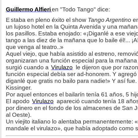
Guillermo Alfieri
en "Todo Tango" dice:
E
staba en pleno éxito el show
Tango Argentino
en
un lujoso hotel en la Quinta Avenida y una maña
los pasillos. Estaba enojado: «¡Diganlé a ese viej
tango a las diez de la mañana que lo baile él!... ¡A
que venga al teatro..»
Aquel viejo, que había asistido al estreno, removió 
organizaran una función especial para la mañana 
surgió cuando a
Virulazo
le dijeron que por razon
función especial debía ser ad-honorem. Y agregó a
diganlé que gratis no bailo para nadie!» Y así fue.
Kissinger.
Por aquel entonces el bailarín tenía 61 años, 5 hij
El apodo
Virulazo
apareció cuando tenía 18 años
por dinero en el fondo de los almacenes de San 
al Oeste).
Un viejito italiano lo alentaba permanentemente: 
mandale el virulazo», que había adoptado como 