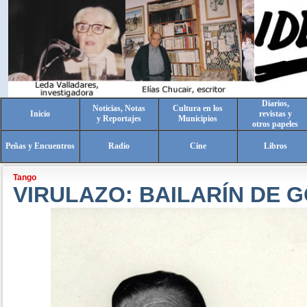
Diarios,
Noticias, Notas
Cultura en los
Inicio
revistas y
y Reportajes
Municipios
otros papeles
Peñas y Encuentros
Radio
Cine
Libros
Tango
VIRULAZO: BAILARÍN DE 