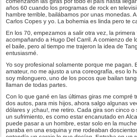
comenzaron las giras por todo el país hasta llegar
años 60 cuando los programas de rock en televisi
hambre terrible, bailábamos por unas monedas. 
Carlos Copes y yo. La bohemia es linda pero te 
En los 70, empezamos a salir otra vez, la primera 
acompañando a Hugo Del Carril. A comienzo de l
el baile, pero al tiempo me trajeron la idea de Ta
entusiasmé.
Yo soy profesional solamente porque me pagan. E
amateur, no me ajusto a una coreografía, eso lo h
soy milonguero, uno de los pocos que bailan tan
llaman de todas partes.
Con lo que gané en las últimas giras me compré t
dos autos, para mis hijos, ahora salgo algunas v
dólares y ¡chau!, me retiro. Cada gira son cinco 
un sufrimiento, es como estar encanutado en Alcat
puede pasar a un hombre, estar solo en la muc
paraba en una esquina y me rodeaban doscientos 
entendía un carajo lo que decían. Entraba en un r