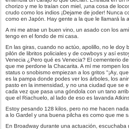
chorizo y me lo traían con miel, ¡una cosa de loc
crudo como los indios ¡Dejame de joder! Nunca com
como en Japón. Hay gente a la que le llamará la a
A mi me atrae un buen vino, un asado con los amig
tengo en el fondo de mi casa.
En las giras, cuando no actúo, apolillo, no le doy 
pilón de libritos policiales y de cowboys y así est
Venecia ¿Pero qué es Venecia? El cementerio de 
que me perdone la Chacarita. A mí me rompen los
status o snobismo empiezan a los gritos "¡Ay, que
es la pampa donde podes ver los árboles, los anim
pasto en la inmensidad, y no una ciudad que se 
cada vez que pasa una góndola con un tano arri
que el Riachuelo, al lado de eso es lavanda Atkin
Estoy pesando 128 kilos, pero no me hacen nada;
a lo Gardel y una buena pilcha es como que me 
En Broadway durante una actuación, escuchaba u