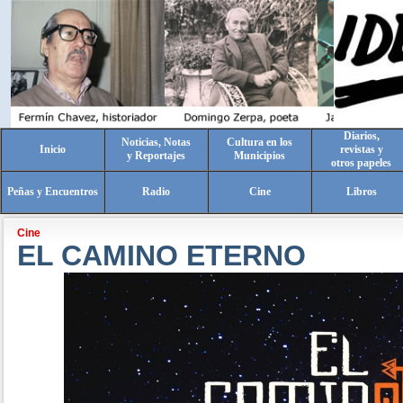
Diarios,
Noticias, Notas
Cultura en los
Inicio
revistas y
y Reportajes
Municipios
otros papeles
Peñas y Encuentros
Radio
Cine
Libros
Cine
EL CAMINO ETERNO