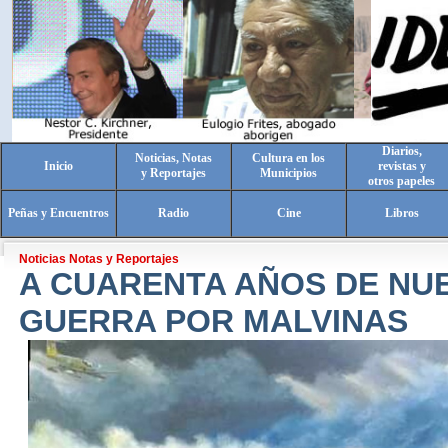
Diarios,
Noticias, Notas
Cultura en los
Inicio
revistas y
y Reportajes
Municipios
otros papeles
Peñas y Encuentros
Radio
Cine
Libros
Noticias Notas y Reportajes
A CUARENTA AÑOS DE NU
GUERRA POR MALVINAS