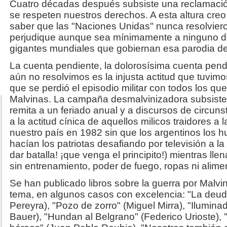
Cuatro décadas después subsiste una reclamació
se respeten nuestros derechos. A esta altura cr
saber que las "Naciones Unidas" nunca resolviero
perjudique aunque sea mínimamente a ninguno de 
gigantes mundiales que gobiernan esa parodia d
La cuenta pendiente, la dolorosísima cuenta pend
aún no resolvimos es la injusta actitud que tuvim
que se perdió el episodio militar con todos los qu
Malvinas. La campaña desmalvinizadora subsiste.
remita a un feriado anual y a discursos de circu
a la actitud cínica de aquellos milicos traidores a
nuestro país en 1982 sin que los argentinos los 
hacían los patriotas desafiando por televisión a la 
dar batalla! ¡que venga el principito!) mientras lle
sin entrenamiento, poder de fuego, ropas ni alim
Se han publicado libros sobre la guerra por Malvin
tema, en algunos casos con excelencia: "La deuda
Pereyra), "Pozo de zorro" (Miguel Mirra), "Iluminad
Bauer), "Hundan al Belgrano" (Federico Urioste), "