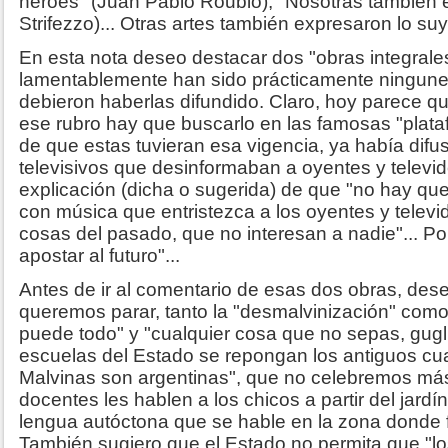
héroes" (Juan Pablo Roubio), "Nosotras también 
Strifezzo)... Otras artes también expresaron lo suy
En esta nota deseo destacar dos "obras integrale
lamentablemente han sido prácticamente ningun
debieron haberlas difundido. Claro, hoy parece qu
ese rubro hay que buscarlo en las famosas "plata
de que estas tuvieran esa vigencia, ya había difus
televisivos que desinformaban a oyentes y televid
explicación (dicha o sugerida) de que "no hay que
con música que entristezca a los oyentes y televi
cosas del pasado, que no interesan a nadie"... Po
apostar al futuro"...
Antes de ir al comentario de esas dos obras, dese
queremos parar, tanto la "desmalvinización" como
puede todo" y "cualquier cosa que no sepas, gugl
escuelas del Estado se repongan los antiguos cu
Malvinas son argentinas", que no celebremos más 
docentes les hablen a los chicos a partir del jardín
lengua autóctona que se hable en la zona donde 
También sugiero que el Estado no permita que "l