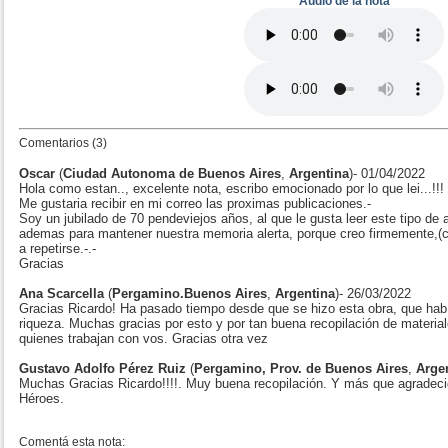
Audio de la nota
Comentarios (3)
Oscar
(
Ciudad Autonoma de Buenos Aires
,
Argentina
)- 01/04/2022
Hola como estan.., excelente nota, escribo emocionado por lo que lei...!!!
Me gustaria recibir en mi correo las proximas publicaciones.-
Soy un jubilado de 70 pendeviejos años, al que le gusta leer este tipo de a
ademas para mantener nuestra memoria alerta, porque creo firmemente,(com
a repetirse.-.-
Gracias
Ana Scarcella
(
Pergamino.Buenos Aires
,
Argentina
)- 26/03/2022
Gracias Ricardo! Ha pasado tiempo desde que se hizo esta obra, que había
riqueza. Muchas gracias por esto y por tan buena recopilación de material
quienes trabajan con vos. Gracias otra vez
Gustavo Adolfo Pérez Ruiz
(
Pergamino, Prov. de Buenos Aires
,
Arge
Muchas Gracias Ricardo!!!!. Muy buena recopilación. Y más que agradecid
Héroes.
Comentá esta nota: