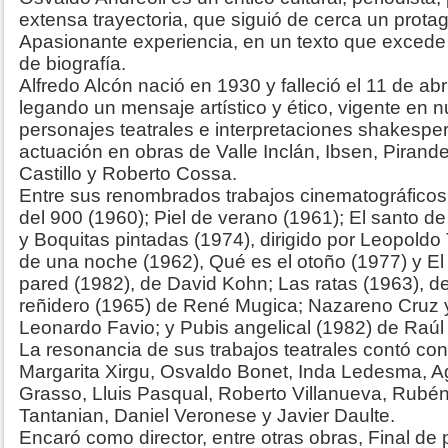
extensa trayectoria, que siguió de cerca un prot
Apasionante experiencia, en un texto que excede 
de biografía.
Alfredo Alcón nació en 1930 y falleció el 11 de ab
legando un mensaje artístico y ético, vigente en 
personajes teatrales e interpretaciones shakesp
actuación en obras de Valle Inclán, Ibsen, Pirandel
Castillo y Roberto Cossa.
Entre sus renombrados trabajos cinematográfic
del 900 (1960); Piel de verano (1961); El santo d
y Boquitas pintadas (1974), dirigido por Leopoldo 
de una noche (1962), Qué es el otoño (1977) y El 
pared (1982), de David Kohn; Las ratas (1963), de
reñidero (1965) de René Mugica; Nazareno Cruz y
Leonardo Favio; y Pubis angelical (1982) de Raúl 
La resonancia de sus trabajos teatrales contó co
Margarita Xirgu, Osvaldo Bonet, Inda Ledesma, A
Grasso, Lluis Pasqual, Roberto Villanueva, Rubé
Tantanian, Daniel Veronese y Javier Daulte.
Encaró como director, entre otras obras, Final de