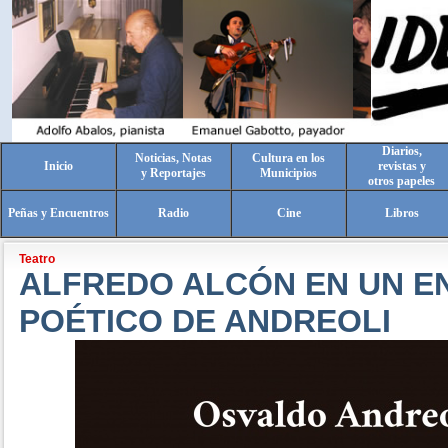
Diarios,
Noticias, Notas
Cultura en los
Inicio
revistas y
y Reportajes
Municipios
otros papeles
Peñas y Encuentros
Radio
Cine
Libros
Teatro
ALFREDO ALCÓN EN UN E
POÉTICO DE ANDREOLI