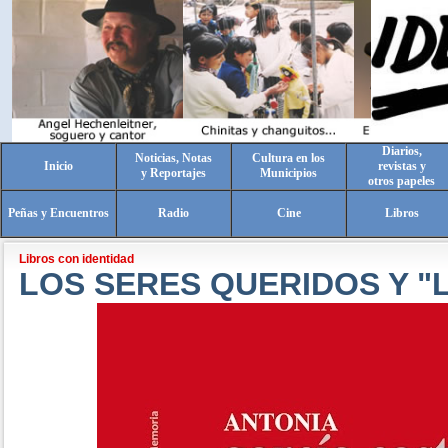
Diarios,
Noticias, Notas
Cultura en los
Inicio
revistas y
y Reportajes
Municipios
otros papeles
Peñas y Encuentros
Radio
Cine
Libros
Libros con identidad
LOS SERES QUERIDOS Y "L