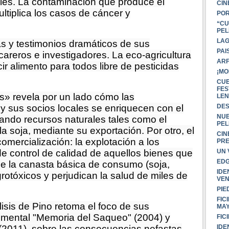
les. La contaminación que produce el
CIN
ultiplica los casos de cáncer y
POR
“CU
PEL
LA
ias y testimonios dramáticos de sus
PAI
careros e investigadores. La eco-agricultura
ARF
 alimento para todos libre de pesticidas
¡MO
CUE
FES
s» revela por un lado cómo las
LEN
DES
y sus socios locales se enriquecen con el
NUE
zando recursos naturales tales como el
PEL
 la soja, mediante su exportación. Por otro, el
CIN
mercialización: la explotación a los
PR
UN 
 de control de calidad de aquellos bienes que
EDG
de la canasta básica de consumo (soja,
IDE
grotóxicos y perjudican la salud de miles de
VEN
PIE
FIC
lisis de Pino retoma el foco de sus
MA
umental "Memoria del Saqueo" (2004) y
FIC
IDE
(2011), sobre las consecuencias nefastas