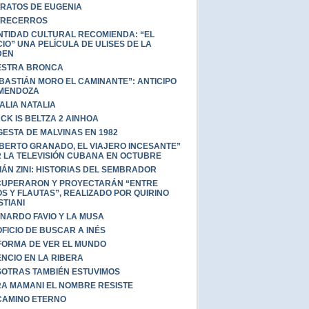
RATOS DE EUGENIA
TRECERROS
NTIDAD CULTURAL RECOMIENDA: “EL
CIO” UNA PELÍCULA DE ULISES DE LA
DEN
ESTRA BRONCA
BASTIÁN MORO EL CAMINANTE”: ANTICIPO
 MENDOZA
ALIA NATALIA
CK IS BELTZA 2 AINHOA
GESTA DE MALVINAS EN 1982
BERTO GRANADO, EL VIAJERO INCESANTE”
 LA TELEVISIÓN CUBANA EN OCTUBRE
IÁN ZINI: HISTORIAS DEL SEMBRADOR
UPERARON Y PROYECTARÁN “ENTRE
OS Y FLAUTAS”, REALIZADO POR QUIRINO
STIANI
NARDO FAVIO Y LA MUSA
OFICIO DE BUSCAR A INÉS
FORMA DE VER EL MUNDO
ENCIO EN LA RIBERA
OTRAS TAMBIÉN ESTUVIMOS
A MAMANI EL NOMBRE RESISTE
CAMINO ETERNO