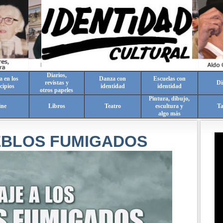
Diarios,
a en los
Danza con
Escuelas con
revistas y
Di
cipios
identidad
identidad
otros papeles
Pintura, dibujo,
ine
Libros
Teatro
escultura y
T
algo más
UEBLOS FUMIGADOS