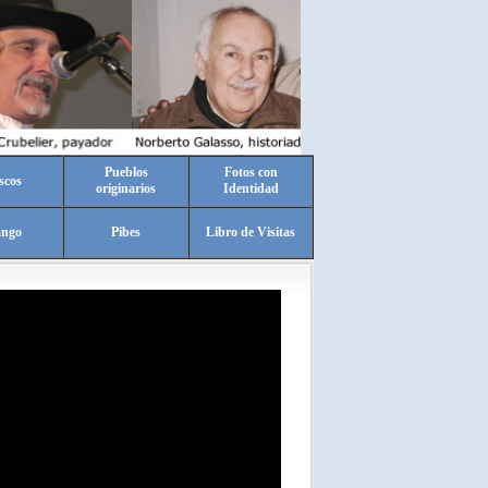
Pueblos
Fotos con
scos
originarios
Identidad
ango
Pibes
Libro de Visitas