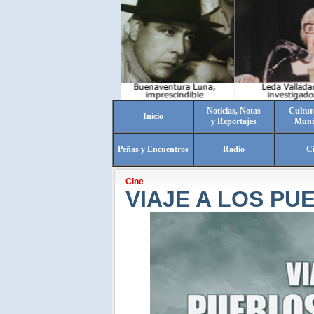
Noticias, Notas
Cultur
Inicio
y Reportajes
Muni
Peñas y Encuentros
Radio
C
Cine
VIAJE A LOS P