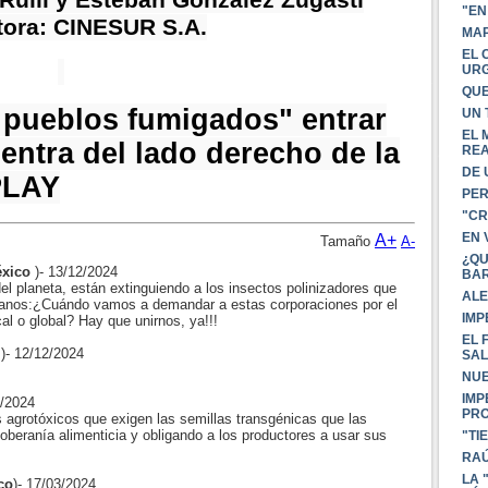
Rulli y Esteban González Zugasti
"EN
tora: CINESUR S.A.
MAP
EL 
UR
QUE
s pueblos fumigados" entrar
UN 
EL 
entra del lado derecho de la
REA
DE 
PLAY
PER
"CR
EN 
A+
Tamaño
A-
¿QU
xico
)- 13/12/2024
BAR
del planeta, están extinguiendo a los insectos polinizadores que
ALE
manos:¿Cuándo vamos a demandar a estas corporaciones por el
IMP
l o global? Hay que unirnos, ya!!!
EL 
o
)- 12/12/2024
SAL
NUE
IMP
8/2024
PR
 agrotóxicos que exigen las semillas transgénicas que las
beranía alimenticia y obligando a los productores a usar sus
"TI
RAÚ
LA 
co
)- 17/03/2024