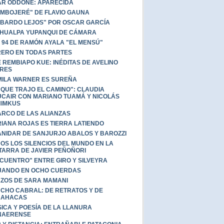
AR ODDONE: APARECIDA
"MBOJERÉ" DE FLAVIO GAUNA
 BARDO LEJOS" POR OSCAR GARCÍA
HUALPA YUPANQUI DE CÁMARA
 94 DE RAMÓN AYALA "EL MENSÚ"
ERO EN TODAS PARTES
 REMBIAPO KUE: INÉDITAS DE AVELINO
RES
ILA WARNER ES SUREÑA
 QUE TRAJO EL CAMINO": CLAUDIA
CAIR CON MARIANO TUAMÁ Y NICOLÁS
HIMKUS
ARCO DE LAS ALIANZAS
IANA ROJAS ES TIERRA LATIENDO
ANIDAR DE SANJURJO ABALOS Y BAROZZI
OS LOS SILENCIOS DEL MUNDO EN LA
TARRA DE JAVIER PEÑOÑORI
CUENTRO" ENTRE GIRO Y SILVEYRA
JANDO EN OCHO CUERDAS
ZOS DE SARA MAMANI
CHO CABRAL: DE RETRATOS Y DE
BAHACAS
ICA Y POESÍA DE LA LLANURA
NAERENSE