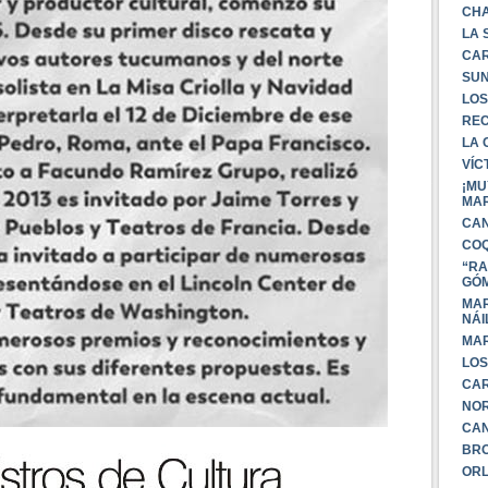
CHA
LA 
CAR
SUN
LOS
REC
LA 
VÍC
¡MU
MAR
CAN
COQ
“RA
GÓ
MAR
NÁI
MAR
LOS
CAR
NOR
CAN
BRO
ORL