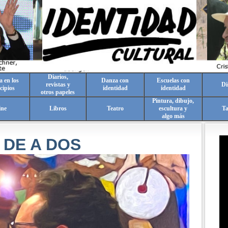
Diarios,
a en los
Danza con
Escuelas con
revistas y
Di
cipios
identidad
identidad
otros papeles
Pintura, dibujo,
ine
Libros
Teatro
escultura y
T
algo más
 DE A DOS