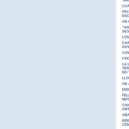
TRÍ
CUA
PAY
EXC
UN 
"AG
SIL
LOS
CHA
HO
CA
COC
LA 
TÉR
NO 
LLO
UN
DIS
FEL
MÚS
CAN
AN
ABA
REE
CE