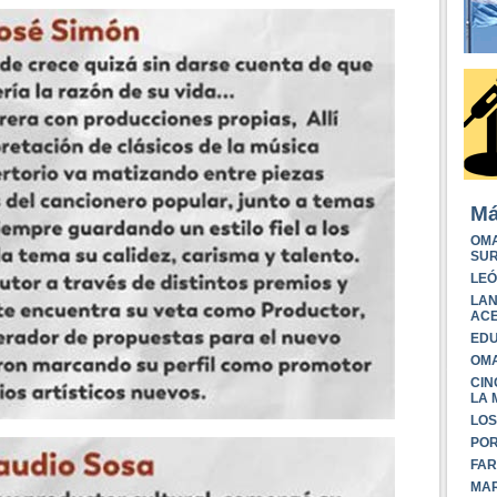
Má
OMA
SUR
LEÓ
LAN
ACE
EDU
OM
CI
LA 
LOS
POR
FAR
MAR