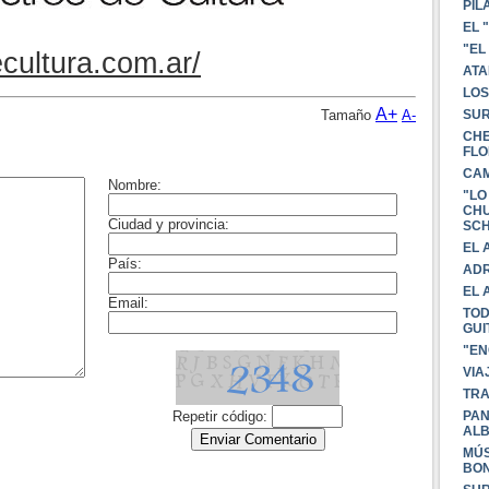
PIL
EL 
"EL
ecultura.com.ar/
ATA
LOS
A+
Tamaño
A-
SUR
CHE
FLO
CAM
"LO
CHU
SC
EL 
ADR
EL 
TOD
GUI
"EN
VIA
TRA
PAN
AL
MÚS
BO