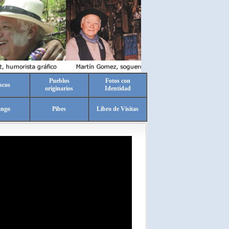
Pueblos
Fotos con
scos
originarios
Identidad
ango
Pibes
Libro de Visitas