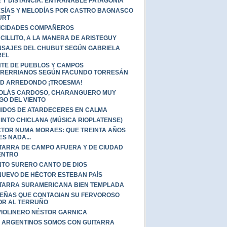
 Y DISTANCIA: ENTRAÑABLE PATAGONIA
SÍAS Y MELODÍAS POR CASTRO BAGNASCO
URT
ICIDADES COMPAÑEROS
CILLITO, A LA MANERA DE ARISTEGUY
SAJES DEL CHUBUT SEGÚN GABRIELA
REL
TE DE PUEBLOS Y CAMPOS
RERRIANOS SEGÚN FACUNDO TORRESÁN
D ARREDONDO ¡TROESMA!
OLÁS CARDOSO, CHARANGUERO MUY
GO DEL VIENTO
IDOS DE ATARDECERES EN CALMA
INTO CHICLANA (MÚSICA RIOPLATENSE)
TOR NUMA MORAES: QUE TREINTA AÑOS
ES NADA...
TARRA DE CAMPO AFUERA Y DE CIUDAD
ENTRO
TO SURERO CANTO DE DIOS
NUEVO DE HÉCTOR ESTEBAN PAÍS
TARRA SURAMERICANA BIEN TEMPLADA
EÑAS QUE CONTAGIAN SU FERVOROSO
R AL TERRUÑO
VIOLINERO NÉSTOR GARNICA
 ARGENTINOS SOMOS CON GUITARRA