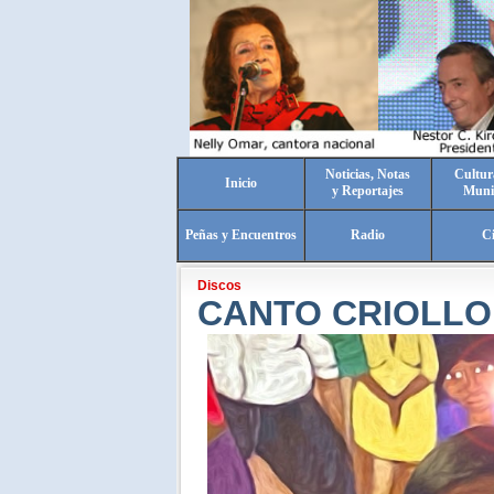
Noticias, Notas
Cultur
Inicio
y Reportajes
Muni
Peñas y Encuentros
Radio
C
Discos
CANTO CRIOLLO