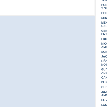
SUR
POE
Y S
FEL
SEN
MEN
CA
GEN
ENT
FRE
NIC
AMI
SON
JAC
HÉC
NO 
GUI
AD
CAN
EL 
GUI
JUJ
AMO
EL 
LOS