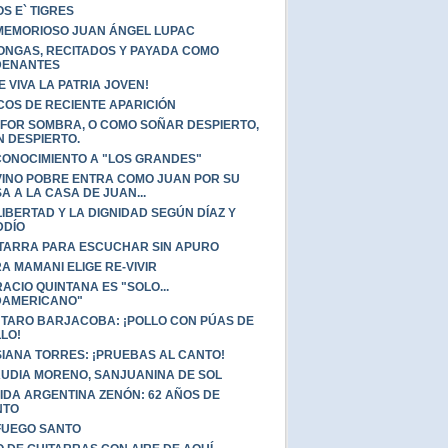
OS E` TIGRES
MEMORIOSO JUAN ÁNGEL LUPAC
ONGAS, RECITADOS Y PAYADA COMO
DENANTES
E VIVA LA PATRIA JOVEN!
COS DE RECIENTE APARICIÓN
FOR SOMBRA, O COMO SOÑAR DESPIERTO,
N DESPIERTO.
ONOCIMIENTO A "LOS GRANDES"
VINO POBRE ENTRA COMO JUAN POR SU
A A LA CASA DE JUAN...
LIBERTAD Y LA DIGNIDAD SEGÚN DÍAZ Y
DDÍO
TARRA PARA ESCUCHAR SIN APURO
A MAMANI ELIGE RE-VIVIR
ACIO QUINTANA ES "SOLO...
DAMERICANO"
TARO BARJACOBA: ¡POLLO CON PÚAS DE
LO!
IANA TORRES: ¡PRUEBAS AL CANTO!
UDIA MORENO, SANJUANINA DE SOL
IDA ARGENTINA ZENÓN: 62 AÑOS DE
NTO
FUEGO SANTO