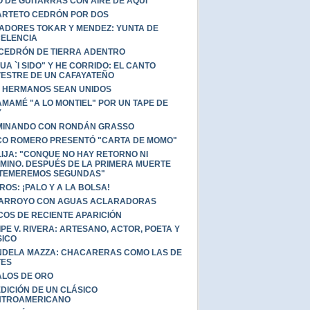
O DE GUITARRAS CON AIRE DE AQUÍ
RTETO CEDRÓN POR DOS
ADORES TOKAR Y MENDEZ: YUNTA DE
ELENCIA
CEDRÓN DE TIERRA ADENTRO
UA `I SIDO" Y HE CORRIDO: EL CANTO
VESTRE DE UN CAFAYATEÑO
 HERMANOS SEAN UNIDOS
MAMÉ "A LO MONTIEL" POR UN TAPE DE
Y
MINANDO CON RONDÁN GRASSO
O ROMERO PRESENTÓ "CARTA DE MOMO"
LIJA: "CONQUE NO HAY RETORNO NI
MINO. DESPUÉS DE LA PRIMERA MUERTE
TEMEREMOS SEGUNDAS"
ROS: ¡PALO Y A LA BOLSA!
 ARROYO CON AGUAS ACLARADORAS
COS DE RECIENTE APARICIÓN
IPE V. RIVERA: ARTESANO, ACTOR, POETA Y
ICO
DELA MAZZA: CHACARERAS COMO LAS DE
TES
LOS DE ORO
DICIÓN DE UN CLÁSICO
NTROAMERICANO