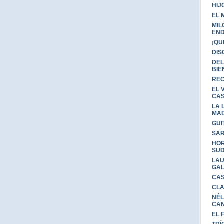
HIJ
EL 
MIL
EN
¡QU
DIS
DEL
BIE
REC
EL 
CAS
LA 
MA
GUI
SAR
HOR
SU
LAU
GAL
CAS
CLA
NÉL
CA
EL 