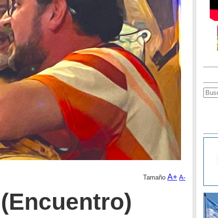
A+
Tamaño
A-
(Encuentro)