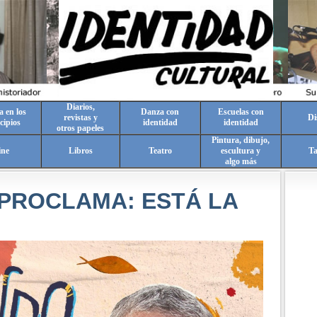
Diarios,
a en los
Danza con
Escuelas con
revistas y
Di
cipios
identidad
identidad
otros papeles
Pintura, dibujo,
ine
Libros
Teatro
escultura y
T
algo más
PROCLAMA: ESTÁ LA