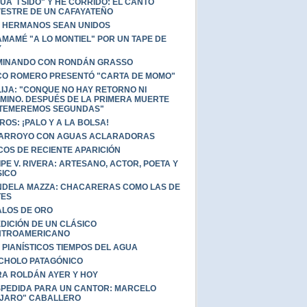
UA `I SIDO" Y HE CORRIDO: EL CANTO
VESTRE DE UN CAFAYATEÑO
 HERMANOS SEAN UNIDOS
MAMÉ "A LO MONTIEL" POR UN TAPE DE
Y
MINANDO CON RONDÁN GRASSO
O ROMERO PRESENTÓ "CARTA DE MOMO"
LIJA: "CONQUE NO HAY RETORNO NI
MINO. DESPUÉS DE LA PRIMERA MUERTE
TEMEREMOS SEGUNDAS"
ROS: ¡PALO Y A LA BOLSA!
 ARROYO CON AGUAS ACLARADORAS
COS DE RECIENTE APARICIÓN
IPE V. RIVERA: ARTESANO, ACTOR, POETA Y
ICO
DELA MAZZA: CHACARERAS COMO LAS DE
TES
LOS DE ORO
DICIÓN DE UN CLÁSICO
NTROAMERICANO
 PIANÍSTICOS TIEMPOS DEL AGUA
CHOLO PATAGÓNICO
A ROLDÁN AYER Y HOY
PEDIDA PARA UN CANTOR: MARCELO
JARO" CABALLERO