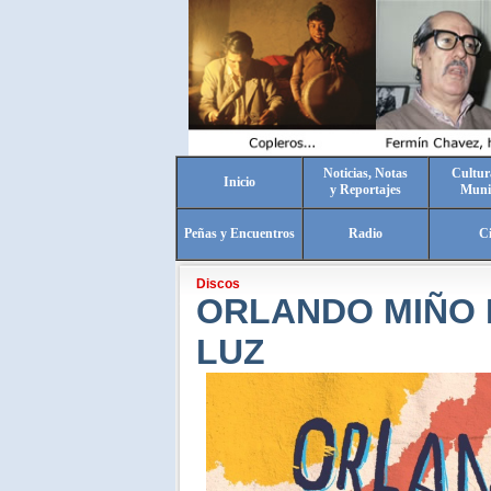
Noticias, Notas
Cultur
Inicio
y Reportajes
Muni
Peñas y Encuentros
Radio
C
Discos
ORLANDO MIÑO 
LUZ