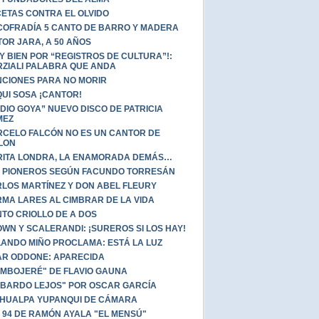
ETAS CONTRA EL OLVIDO
COFRADÍA 5 CANTO DE BARRO Y MADERA
TOR JARA, A 50 AÑOS
Y BIEN POR “REGISTROS DE CULTURA”!:
ZIALI PALABRA QUE ANDA
CIONES PARA NO MORIR
UI SOSA ¡CANTOR!
DIO GOYA” NUEVO DISCO DE PATRICIA
MEZ
CELO FALCÓN NO ES UN CANTOR DE
LON
ITA LONDRA, LA ENAMORADA DEMÁS…
 PIONEROS SEGÚN FACUNDO TORRESÁN
LOS MARTÍNEZ Y DON ABEL FLEURY
MA LARES AL CIMBRAR DE LA VIDA
TO CRIOLLO DE A DOS
WN Y SCALERANDI: ¡SUREROS SI LOS HAY!
ANDO MIÑO PROCLAMA: ESTÁ LA LUZ
AR ODDONE: APARECIDA
"MBOJERÉ" DE FLAVIO GAUNA
 BARDO LEJOS" POR OSCAR GARCÍA
HUALPA YUPANQUI DE CÁMARA
 94 DE RAMÓN AYALA "EL MENSÚ"