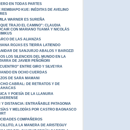
ERO EN TODAS PARTES
 REMBIAPO KUE: INÉDITAS DE AVELINO
RES
ILA WARNER ES SUREÑA
 QUE TRAJO EL CAMINO": CLAUDIA
CAIR CON MARIANO TUAMÁ Y NICOLÁS
HIMKUS
ARCO DE LAS ALIANZAS
IANA ROJAS ES TIERRA LATIENDO
ANIDAR DE SANJURJO ABALOS Y BAROZZI
OS LOS SILENCIOS DEL MUNDO EN LA
TARRA DE JAVIER PEÑOÑORI
CUENTRO" ENTRE GIRO Y SILVEYRA
JANDO EN OCHO CUERDAS
ZOS DE SARA MAMANI
CHO CABRAL: DE RETRATOS Y DE
BAHACAS
ICA Y POESÍA DE LA LLANURA
NAERENSE
 Y DISTANCIA: ENTRAÑABLE PATAGONIA
SÍAS Y MELODÍAS POR CASTRO BAGNASCO
URT
ICIDADES COMPAÑEROS
CILLITO, A LA MANERA DE ARISTEGUY