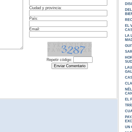
DIS
DEL
BIE
REC
EL 
CAS
LA 
MA
GUI
SAR
HOR
SU
LAU
GAL
CAS
CLA
NÉL
CA
EL 
TRÍ
CUA
PAY
EXC
UN 