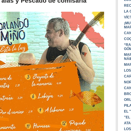
alas y Pescado de comisaría
REC
LA 
VÍC
¡MU
MAR
CAN
COQ
“RA
GÓ
MAR
NÁI
MAR
LOS
CAR
NOR
CAN
BRO
ORL
PIL
EL 
"EL
ATA
LOS