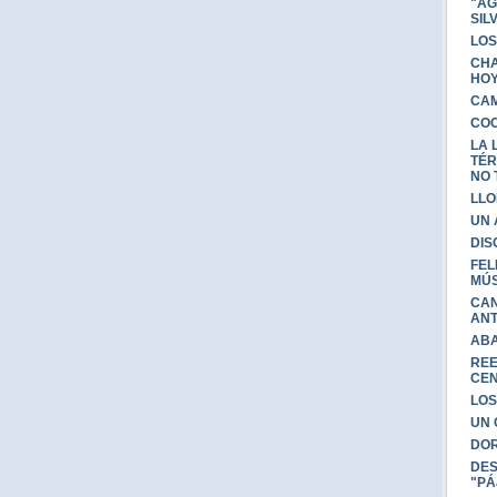
"AG
SIL
LOS
CHA
HO
CA
COC
LA 
TÉR
NO 
LLO
UN
DIS
FEL
MÚS
CAN
AN
ABA
REE
CE
LOS
UN 
DOR
DES
"PÁ