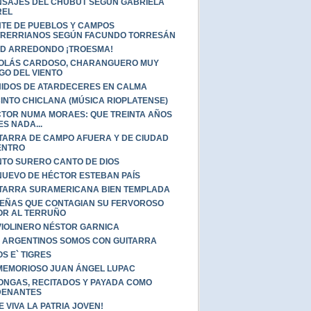
SAJES DEL CHUBUT SEGÚN GABRIELA
REL
TE DE PUEBLOS Y CAMPOS
RERRIANOS SEGÚN FACUNDO TORRESÁN
D ARREDONDO ¡TROESMA!
OLÁS CARDOSO, CHARANGUERO MUY
GO DEL VIENTO
IDOS DE ATARDECERES EN CALMA
INTO CHICLANA (MÚSICA RIOPLATENSE)
TOR NUMA MORAES: QUE TREINTA AÑOS
ES NADA...
TARRA DE CAMPO AFUERA Y DE CIUDAD
ENTRO
TO SURERO CANTO DE DIOS
NUEVO DE HÉCTOR ESTEBAN PAÍS
TARRA SURAMERICANA BIEN TEMPLADA
EÑAS QUE CONTAGIAN SU FERVOROSO
R AL TERRUÑO
VIOLINERO NÉSTOR GARNICA
 ARGENTINOS SOMOS CON GUITARRA
OS E` TIGRES
MEMORIOSO JUAN ÁNGEL LUPAC
ONGAS, RECITADOS Y PAYADA COMO
DENANTES
E VIVA LA PATRIA JOVEN!