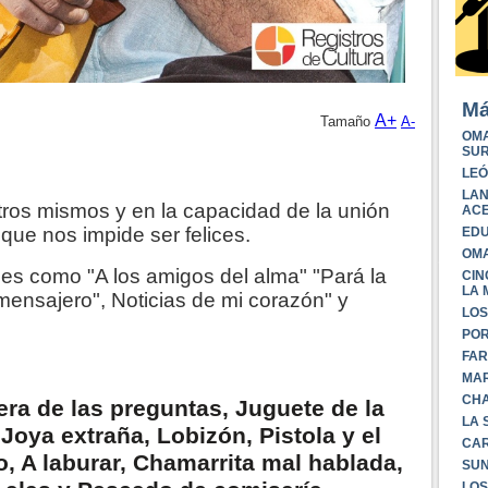
Má
A+
Tamaño
A-
OMA
SUR
LEÓ
LAN
ros mismos y en la capacidad de la unión
ACE
que nos impide ser felices.
EDU
OM
es como "A los amigos del alma" "Pará la
CI
LA 
ensajero", Noticias de mi corazón" y
LOS
POR
FAR
MAR
CHA
era de las preguntas, Juguete de la
LA 
oya extraña, Lobizón, Pistola y el
CAR
o, A laburar, Chamarrita mal hablada,
SUN
LOS