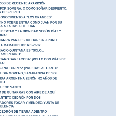
COS DE RECIENTE APARICIÓN
FOR SOMBRA, O COMO SOÑAR DESPIERTO,
N DESPIERTO.
ONOCIMIENTO A "LOS GRANDES"
VINO POBRE ENTRA COMO JUAN POR SU
A A LA CASA DE JUAN...
LIBERTAD Y LA DIGNIDAD SEGÚN DÍAZ Y
DDÍO
TARRA PARA ESCUCHAR SIN APURO
A MAMANI ELIGE RE-VIVIR
ACIO QUINTANA ES "SOLO...
DAMERICANO"
TARO BARJACOBA: ¡POLLO CON PÚAS DE
LO!
IANA TORRES: ¡PRUEBAS AL CANTO!
UDIA MORENO, SANJUANINA DE SOL
IDA ARGENTINA ZENÓN: 62 AÑOS DE
NTO
FUEGO SANTO
O DE GUITARRAS CON AIRE DE AQUÍ
RTETO CEDRÓN POR DOS
ADORES TOKAR Y MENDEZ: YUNTA DE
ELENCIA
CEDRÓN DE TIERRA ADENTRO