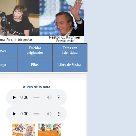
Pueblos
Fotos con
scos
originarios
Identidad
ango
Pibes
Libro de Visitas
Audio de la nota