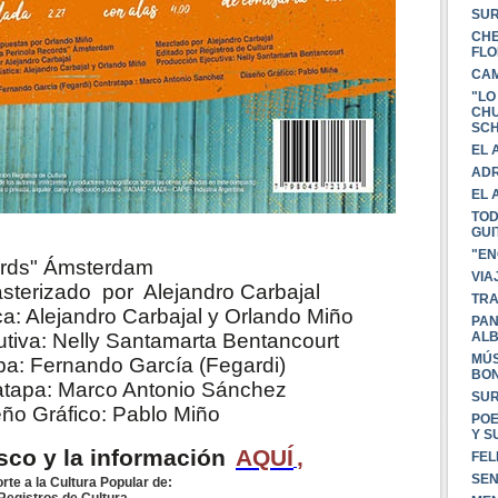
SUR
CHE
FLO
CAM
"LO
CHU
SC
EL 
ADR
EL 
TOD
GUI
"EN
ords" Ámsterdam
VIA
sterizado por Alejandro Carbajal
TRA
ca: Alejandro Carbajal y Orlando Miño
PAN
tiva: Nelly Santamarta Bentancourt
AL
MÚS
pa: Fernando García (Fegardi)
BO
atapa: Marco Antonio Sánchez
SUR
ño Gráfico: Pablo Miño
POE
Y S
isco y la información
AQUÍ
,
FEL
SEN
orte a la Cultura Popular de: