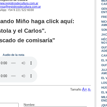
Registros de Cultura
MEN
ww.registrosdecultura.com.ar
CA
ensa@registrosdecultura.com.ar
GEN
sApp: +54 9 221 522 6030
ENT
FRE
lando Miño haga click aquí:
NIC
AMI
tola y el Carlos".
SON
JAC
escado de comisaría"
HÉC
NO 
GUI
AD
Audio de la nota
CAN
EL 
GUI
JUJ
AMO
EL 
LOS
HIJ
A+
Tamaño
A-
EL 
MIL
EN
¡QU