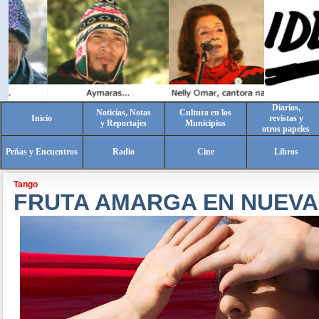
Diarios,
Noticias, Notas
Cultura en los
Inicio
revistas y
y Reportajes
Municipios
otros papeles
Peñas y Encuentros
Radio
Cine
Libros
Tango
FRUTA AMARGA EN NUEVA