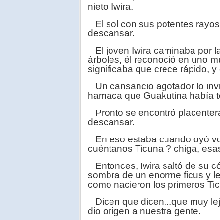
nieto Iwira.
El sol con sus potentes rayos 
descansar.
El joven Iwira caminaba por l
árboles, él reconoció en uno mu
significaba que crece rápido, y 
Un cansancio agotador lo invit
hamaca que Guakutina había tej
Pronto se encontró placenter
descansar.
En eso estaba cuando oyó voc
cuéntanos Ticuna ? chiga, esas
Entonces, Iwira saltó de su có
sombra de un enorme ficus y les 
como nacieron los primeros Ti
Dicen que dicen...que muy lej
dio origen a nuestra gente.