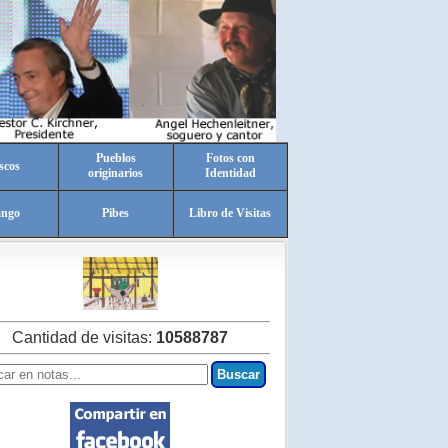
Pueblos
Fotos con
scos
originarios
Identidad
ango
Pibes
Libro de Visitas
Cantidad de visitas:
10588787