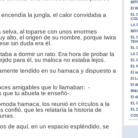
MIT
El 
encendía la jungla, el calor convidaba a
EL 
CO
LA 
a selva, al toparse con unos enormes
MIT
y alto, el origen de su nombre, porque Iwira
EL 
TE
ese sin duda era él.
EL 
aba a dormir un rato. Era hora de probar la
LA 
ido para él, su maloca no estaba lejos.
EL 
EL 
amente tendido en su hamaca y dispuesto a
El o
El L
El d
es amigables que lo llamaban: -
Miki
 que tu abuela te enseñó-.
El d
moda hamaca, los reunió en círculos a la
EL 
confió, que les relataría la historia de
EL 
cunas.
CO
os de aquí, en un espacio espléndido, se