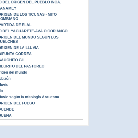
O DEL ORIGEN DEL PUEBLO INCA.
WANAMEY
ORIGEN DE LOS TICUNAS - MITO
LOMBIANO
PARTIDA DE ELAL
O DEL YAGUARETÉ-AVÁ O COPIANGO
ORIGEN DEL MUNDO SEGÚN LOS
HUELCHES
ORIGEN DE LA LLUVIA
DIFUNTA CORREA
GAUCHITO GIL
NEGRITO DEL PASTOREO
rigen del mundo
obizón
iluvio
lo
iluvio según la mitología Araucana
ORIGEN DEL FUEGO
DUENDE
QUENA