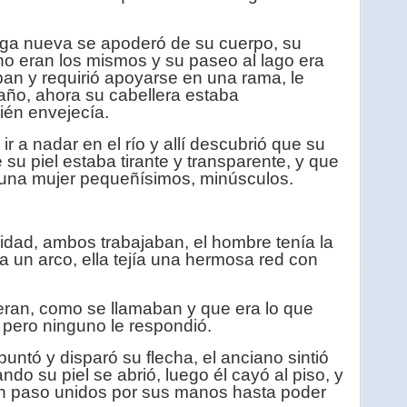
a nueva se apoderó de su cuerpo, su
no eran los mismos y su paseo al lago era
ban y requirió apoyarse en una rama, le
ño, ahora su cabellera estaba
ién envejecía.
ir a nadar en el río y allí descubrió que su
e su piel estaba tirante y transparente, y que
 una mujer pequeñísimos, minúsculos.
.
dad, ambos trabajaban, el hombre tenía la
a un arco, ella tejía una hermosa red con
ran, como se llamaban y que era lo que
a, pero ninguno le respondió.
ntó y disparó su flecha, el anciano sintió
ndo su piel se abrió, luego él cayó al piso, y
ron paso unidos por sus manos hasta poder