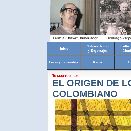
Noticias, Notas
Cultur
Inicio
y Reportajes
Muni
Peñas y Encuentros
Radio
C
Te cuento mitos
EL ORIGEN DE L
COLOMBIANO