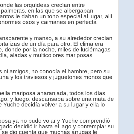
donde las orquídeas crecían entre
 palmeras, en las que se albergaban
ntos le daban un tono especial al lugar, allí
normes osos y caimanes en perfecta
ransparente y manso, a su alrededor crecían
rtalizas de un día para otro. El clima era
e, donde por la noche, miles de luciérnagas
 día, aladas y multicolores mariposas
s ni amigos, no conocía el hambre, pero su
 luna y los traviesos y juguetones monos que
la mariposa anaranjada, todos los días
lago, y luego, descansaba sobre una mata de
Yuche decidía volver a su lugar y ella lo
posa ya no pudo volar y Yuche comprendió
igado decidió ir hasta el lago y contemplar su
 se dio cuenta que muchas arrugas le