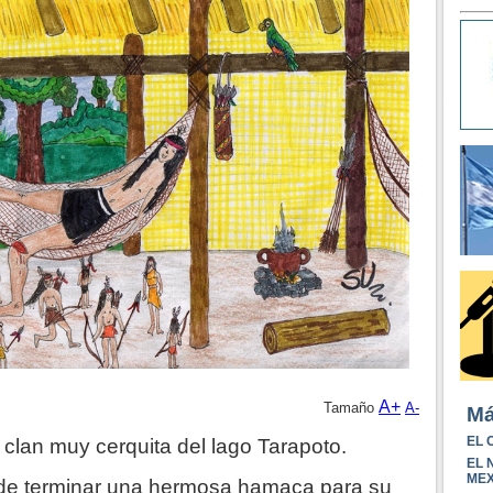
A+
Tamaño
A-
Má
EL 
 clan muy cerquita del lago Tarapoto.
EL 
ME
 de terminar una hermosa hamaca para su