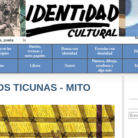
Diarios,
a en los
Danza con
Escuelas con
revistas y
Di
cipios
identidad
identidad
otros papeles
Pintura, dibujo,
ine
Libros
Teatro
escultura y
T
algo más
OS TICUNAS - MITO