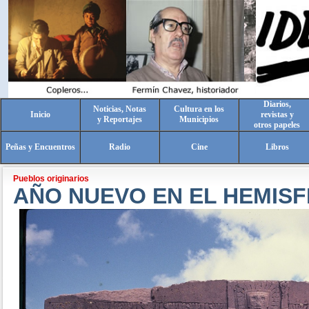
Diarios,
Noticias, Notas
Cultura en los
Inicio
revistas y
y Reportajes
Municipios
otros papeles
Peñas y Encuentros
Radio
Cine
Libros
Pueblos originarios
AÑO NUEVO EN EL HEMISF