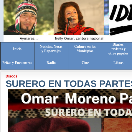
Diarios,
Noticias, Notas
Cultura en los
Inicio
revistas y
y Reportajes
Municipios
otros papeles
Peñas y Encuentros
Radio
Cine
Libros
Discos
SURERO EN TODAS PARTE