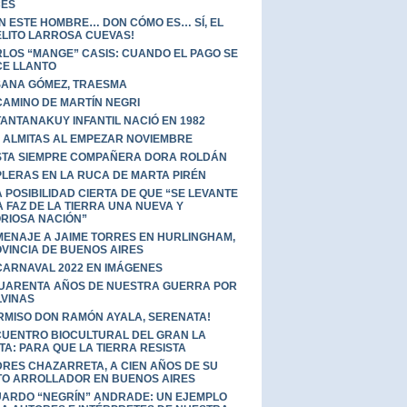
CES
N ESTE HOMBRE… DON CÓMO ES… SÍ, EL
LITO LARROSA CUEVAS!
LOS “MANGE” CASIS: CUANDO EL PAGO SE
E LLANTO
ANA GÓMEZ, TRAESMA
CAMINO DE MARTÍN NEGRI
TANTANAKUY INFANTIL NACIÓ EN 1982
 ALMITAS AL EMPEZAR NOVIEMBRE
TA SIEMPRE COMPAÑERA DORA ROLDÁN
LERAS EN LA RUCA DE MARTA PIRÉN
 POSIBILIDAD CIERTA DE QUE “SE LEVANTE
A FAZ DE LA TIERRA UNA NUEVA Y
RIOSA NACIÓN”
ENAJE A JAIME TORRES EN HURLINGHAM,
VINCIA DE BUENOS AIRES
CARNAVAL 2022 EN IMÁGENES
UARENTA AÑOS DE NUESTRA GUERRA POR
VINAS
RMISO DON RAMÓN AYALA, SERENATA!
UENTRO BIOCULTURAL DEL GRAN LA
TA: PARA QUE LA TIERRA RESISTA
RES CHAZARRETA, A CIEN AÑOS DE SU
TO ARROLLADOR EN BUENOS AIRES
ARDO “NEGRÍN” ANDRADE: UN EJEMPLO