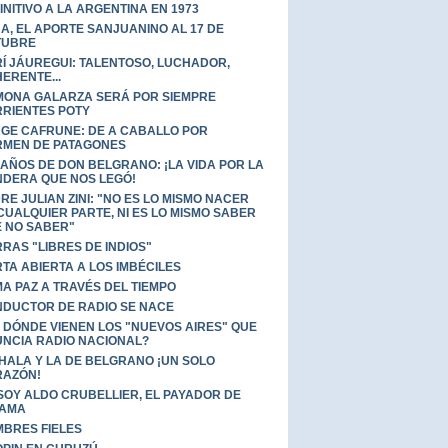
INITIVO A LA ARGENTINA EN 1973
A, EL APORTE SANJUANINO AL 17 DE
TUBRE
Í JÁUREGUI: TALENTOSO, LUCHADOR,
ERENTE...
ONA GALARZA SERÁ POR SIEMPRE
RIENTES POTY
GE CAFRUNE: DE A CABALLO POR
MEN DE PATAGONES
 AÑOS DE DON BELGRANO: ¡LA VIDA POR LA
DERA QUE NOS LEGÓ!
RE JULIAN ZINI: "NO ES LO MISMO NACER
CUALQUIER PARTE, NI ES LO MISMO SABER
 NO SABER"
RRAS "LIBRES DE INDIOS"
TA ABIERTA A LOS IMBÉCILES
A PAZ A TRAVÉS DEL TIEMPO
DUCTOR DE RADIO SE NACE
 DÓNDE VIENEN LOS "NUEVOS AIRES" QUE
NCIA RADIO NACIONAL?
HALA Y LA DE BELGRANO ¡UN SOLO
RAZÓN!
SOY ALDO CRUBELLIER, EL PAYADOR DE
ZAMA
BRES FIELES