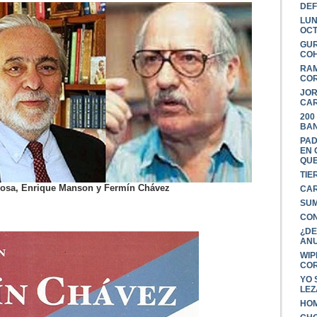
DEF
LUN
OC
GUR
COH
RAM
COR
JOR
CAR
200
BAN
PAD
EN 
QUE
TIE
Rosa, Enrique Manson y Fermín Chávez
CAR
SUM
CON
¿DE
ANU
WIP
CO
YO 
LE
HOM