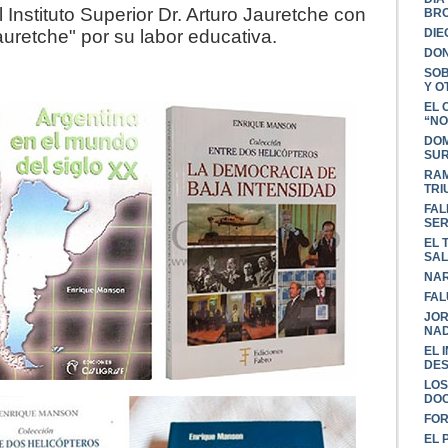
Instituto Superior Dr. Arturo Jauretche con
BR
auretche" por su labor educativa.
DIE
DON
SOB
Y O
EL 
“NO
DOM
SU
RAM
TRI
FAL
SER
EL 
SA
NAR
FAL
JOR
NAD
EL 
DES
LOS
DO
FOR
EL 