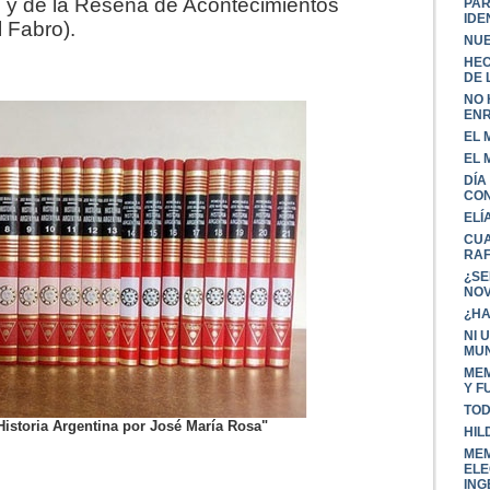
no y de la Reseña de Acontecimientos
PAR
IDE
l Fabro).
NUE
HEC
DE L
NO 
ENR
EL 
EL 
DÍA
CO
ELÍ
CUA
RA
¿SE
NOV
¿HA
NI 
MU
MEM
Y F
TOD
Historia Argentina por José María Rosa"
HIL
MEM
ELE
ING