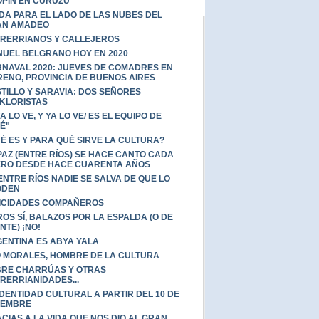
PIN EN CURUZÚ
IDA PARA EL LADO DE LAS NUBES DEL
AN AMADEO
RERRIANOS Y CALLEJEROS
UEL BELGRANO HOY EN 2020
NAVAL 2020: JUEVES DE COMADRES EN
ENO, PROVINCIA DE BUENOS AIRES
TILLO Y SARAVIA: DOS SEÑORES
KLORISTAS
YA LO VE, Y YA LO VE/ ES EL EQUIPO DE
É"
É ES Y PARA QUÉ SIRVE LA CULTURA?
PAZ (ENTRE RÍOS) SE HACE CANTO CADA
RO DESDE HACE CUARENTA AÑOS
ENTRE RÍOS NADIE SE SALVA DE QUE LO
ODEN
ICIDADES COMPAÑEROS
ROS SÍ, BALAZOS POR LA ESPALDA (O DE
NTE) ¡NO!
ENTINA ES ABYA YALA
 MORALES, HOMBRE DE LA CULTURA
RE CHARRÚAS Y OTRAS
RERRIANIDADES...
IDENTIDAD CULTURAL A PARTIR DEL 10 DE
IEMBRE
CIAS A LA VIDA QUE NOS DIO AL GRAN