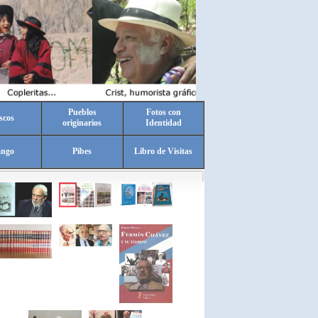
Pueblos
Fotos con
scos
originarios
Identidad
ango
Pibes
Libro de Visitas