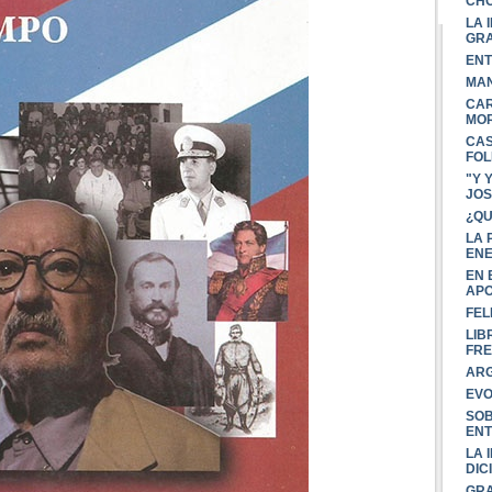
CHO
LA 
GR
ENT
MAN
CAR
MOR
CAS
FOL
"Y 
JOS
¿QU
LA 
ENE
EN 
AP
FEL
LIB
FRE
ARG
EVO
SOB
ENT
LA 
DIC
GRA