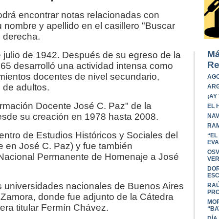
podrá encontrar notas relacionadas con
nombre y apellido en el casillero "Buscar
d derecha.
Má
 julio de 1942. Después de su egreso de la
Re
65 desarrolló una actividad intensa como
imientos docentes de nivel secundario,
AGO
 de adultos.
ARG
¡AY
Formación Docente José C. Paz" de la
EL 
esde su creación en 1978 hasta 2008.
NAV
RAM
ntro de Estudios Históricos y Sociales del
“EL
EVA
 en José C. Paz) y fue también
OSV
n Nacional Permanente de Homenaje a José
VER
DOR
ESC
s universidades nacionales de Buenos Aires
RAÚ
PRO
 Zamora, donde fue adjunto de la Cátedra
MOR
 era titular Fermín Chávez.
“BA
DÍA