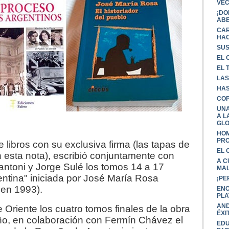
VE
¡DO
ABE
CAR
HAC
SUS
EL 
EL 
LAS
HAS
COP
UNA
A L
GLO
HOM
PRO
libros con su exclusiva firma (las tapas de
EL 
n esta nota), escribió conjuntamente con
A C
ntoni y Jorge Sulé los tomos 14 a 17
MAL
entina" iniciada por José María Rosa
¡PE
 en 1993).
ENC
PLA
AND
e Oriente los cuatro tomos finales de la obra
ÉXI
o, en colaboración con Fermín Chávez el
EDU