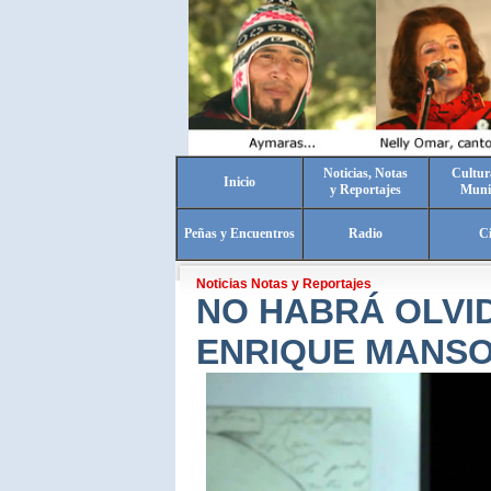
Noticias, Notas
Cultur
Inicio
y Reportajes
Muni
Peñas y Encuentros
Radio
C
Noticias Notas y Reportajes
NO HABRÁ OLVI
ENRIQUE MANS