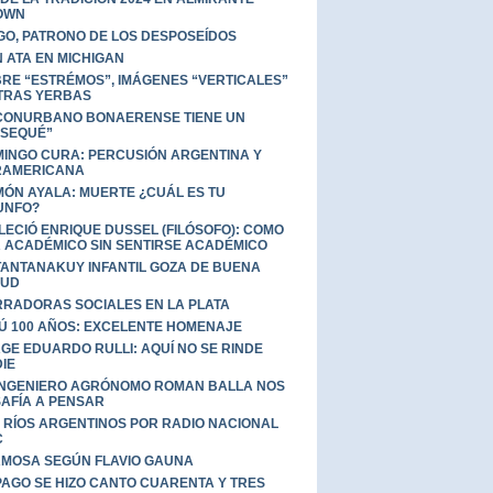
OWN
GO, PATRONO DE LOS DESPOSEÍDOS
 ATA EN MICHIGAN
RE “ESTRÉMOS”, IMÁGENES “VERTICALES”
TRAS YERBAS
CONURBANO BONAERENSE TIENE UN
SEQUÉ”
INGO CURA: PERCUSIÓN ARGENTINA Y
RAMERICANA
ÓN AYALA: MUERTE ¿CUÁL ES TU
UNFO?
LECIÓ ENRIQUE DUSSEL (FILÓSOFO): COMO
 ACADÉMICO SIN SENTIRSE ACADÉMICO
TANTANAKUY INFANTIL GOZA DE BUENA
LUD
RADORAS SOCIALES EN LA PLATA
Ú 100 AÑOS: EXCELENTE HOMENAJE
GE EDUARDO RULLI: AQUÍ NO SE RINDE
IE
INGENIERO AGRÓNOMO ROMAN BALLA NOS
AFÍA A PENSAR
 RÍOS ARGENTINOS POR RADIO NACIONAL
C
MOSA SEGÚN FLAVIO GAUNA
PAGO SE HIZO CANTO CUARENTA Y TRES