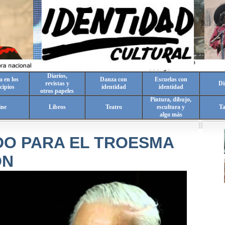
Diarios,
a en los
Danza con
Escuelas con
revistas y
Di
cipios
identidad
identidad
otros papeles
Pintura, dibujo,
ine
Libros
Teatro
escultura y
T
algo más
DO PARA EL TROESMA
ON