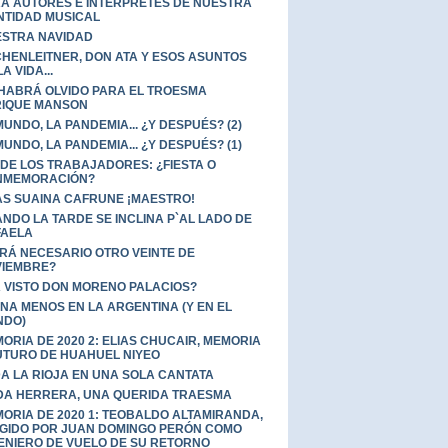
A AUTORES E INTÉRPRETES DE NUESTRA
NTIDAD MUSICAL
STRA NAVIDAD
HENLEITNER, DON ATA Y ESOS ASUNTOS
A VIDA...
HABRÁ OLVIDO PARA EL TROESMA
IQUE MANSON
MUNDO, LA PANDEMIA... ¿Y DESPUÉS? (2)
MUNDO, LA PANDEMIA... ¿Y DESPUÉS? (1)
 DE LOS TRABAJADORES: ¿FIESTA O
NMEMORACIÓN?
AS SUAINA CAFRUNE ¡MAESTRO!
NDO LA TARDE SE INCLINA P`AL LADO DE
FAELA
RÁ NECESARIO OTRO VEINTE DE
IEMBRE?
 VISTO DON MORENO PALACIOS?
UNA MENOS EN LA ARGENTINA (Y EN EL
NDO)
ORIA DE 2020 2: ELIAS CHUCAIR, MEMORIA
UTURO DE HUAHUEL NIYEO
A LA RIOJA EN UNA SOLA CANTATA
DA HERRERA, UNA QUERIDA TRAESMA
ORIA DE 2020 1: TEOBALDO ALTAMIRANDA,
GIDO POR JUAN DOMINGO PERÓN COMO
ENIERO DE VUELO DE SU RETORNO