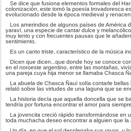
Se dice que fusiona elementos formales del Hara
colonización, este tomó la poesía trovadoresca 
evolucionado desde la época medieval y renacent
Los amerindios de algunos países de América de
yaraví, una especie de cantar dulce y melancólico
muy lento y con frecuentes pausas que le añade
sentimiento.
Es un canto triste, característico de la música i
Dicen que dicen...que donde hoy se conoce como
en el noroeste argentino, entre las montañas, viv
una pareja cuya hija menor se llamaba Chasca Ña
La abuela de Chasca Ñauí solía contarle bellas hi
relató sobre las virtudes de una laguna que se enc
La historia decía que aquella doncella que se b
tendría por fortuna encontrar el amor para siempre
La jovencita creció rápido transformándose en u
toda muchacha deseo encontrar a alguien que la am
Un día, en que el sol desplegaba sus rayos, y l