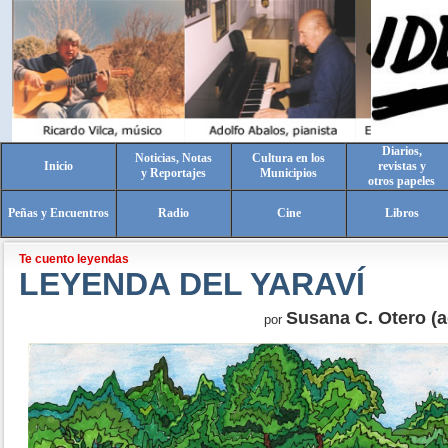
Diarios,
Noticias, Notas
Cultura en los
Inicio
revistas y
y Reportajes
Municipios
otros papeles
Peñas y Encuentros
Radio
Cine
Libros
Te cuento leyendas
LEYENDA DEL YARAVÍ
Susana C. Otero (a
por