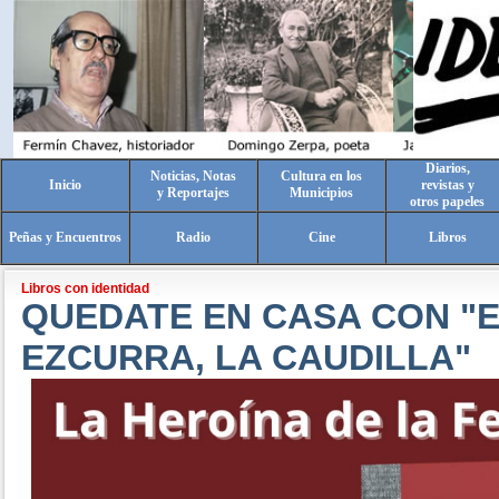
Diarios,
Noticias, Notas
Cultura en los
Inicio
revistas y
y Reportajes
Municipios
otros papeles
Peñas y Encuentros
Radio
Cine
Libros
Libros con identidad
QUEDATE EN CASA CON "
EZCURRA, LA CAUDILLA"