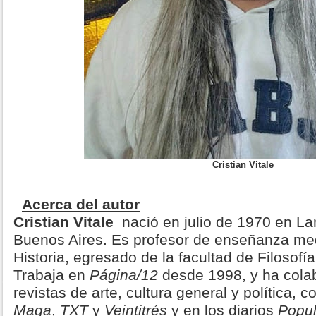
Cristian Vitale
Acerca del autor
Cristian Vitale
nació en julio de 1970 en La
Buenos Aires. Es profesor de enseñanza med
Historia, egresado de la facultad de Filosofí
Trabaja en
Página/12
desde 1998, y ha cola
revistas de arte, cultura general y política, 
Maga
,
TXT
y
Veintitrés
y en los diarios
Popul