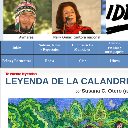
Diarios,
Noticias, Notas
Cultura en los
Inicio
revistas y
y Reportajes
Municipios
otros papeles
Peñas y Encuentros
Radio
Cine
Libros
Te cuento leyendas
LEYENDA DE LA CALANDR
Susana C. Otero (a
por