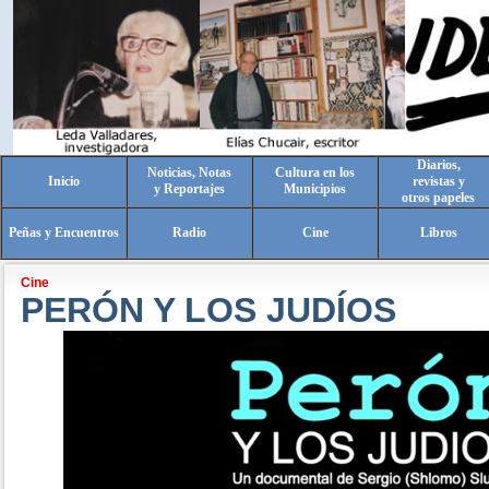
Diarios,
Noticias, Notas
Cultura en los
Inicio
revistas y
y Reportajes
Municipios
otros papeles
Peñas y Encuentros
Radio
Cine
Libros
Cine
PERÓN Y LOS JUDÍOS