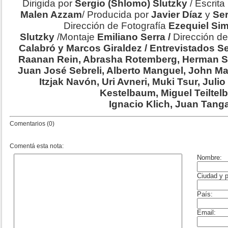
Dirigida por
Sergio (Shlomo) Slutzky
/ Escrita
Malen Azzam
/ Producida por
Javier Díaz
y
Ser
Dirección de Fotografía
Ezequiel Si
Slutzky
/Montaje
Emiliano Serra /
Dirección d
Calabró y Marcos Giraldez / Entrevistados Se
Raanan Rein, Abrasha Rotemberg, Herman Sch
Juan José Sebreli, Alberto Manguel, John M
Itzjak Navón, Uri Avneri, Muki Tsur, Juli
Kestelbaum, Miguel Teiltel
Ignacio Klich, Juan Tanga
Comentarios (0)
Comentá esta nota: