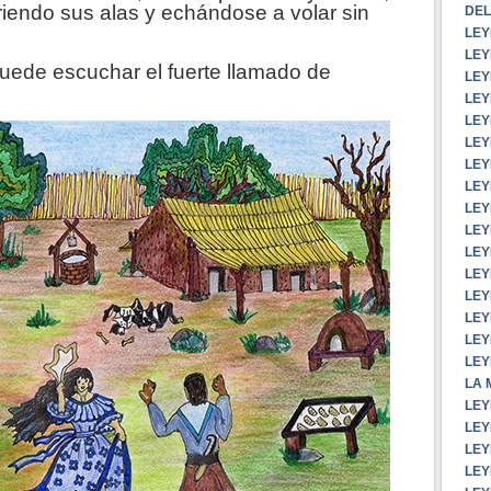
iendo sus alas y echándose a volar sin
DEL
LEY
LEY
uede escuchar el fuerte llamado de
LEY
LEY
LEY
LEY
LEY
LEY
LEY
LEY
LEY
LEY
LEY
LEY
LEY
LEY
LA 
LEY
LEY
LEY
LE