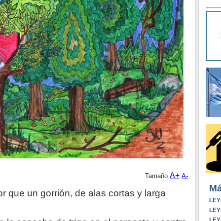
A+
Tamaño
A-
Má
 que un gorrión, de alas cortas y larga
LEY
LEY
LEY