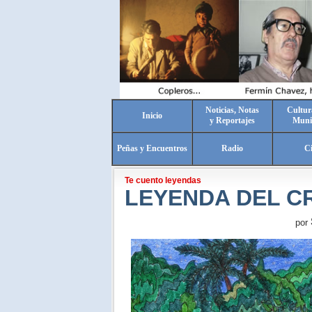
Noticias, Notas
Cultur
Inicio
y Reportajes
Muni
Peñas y Encuentros
Radio
C
Te cuento leyendas
LEYENDA DEL C
por