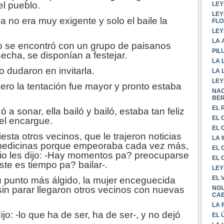
el pueblo.
LEY
LEY
a no era muy exigente y solo el baile la
FLO
LEY
LA 
 se encontró con un grupo de paisanos
PIL
echa, se disponían a festejar.
LA 
 dudaron en invitarla.
LA 
LEY
ero la tentación fue mayor y pronto estaba
NAC
BE
EL 
sonar, ella bailó y bailó, estaba tan feliz
EL 
el encargue.
EL 
esta otros vecinos, que le trajeron noticias
LA
 medicinas porque empeoraba cada vez más,
EL 
orio les dijo: -Hay momentos pa? preocuparse
EL 
ste es tiempo pa? bailar-.
LEY
EL 
 punto más álgido, la mujer enceguecida
NGU
sin parar llegaron otros vecinos con nuevas
CA
LA 
o: -lo que ha de ser, ha de ser-, y no dejó
EL 