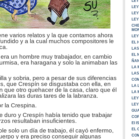
LEY
LEY
LEY
LEY
CHE
MO
ne varios relatos y la que contamos ahora
LEY
fundido y a la cual muchos compositores le
EL 
ca.
LAS
EL 
era un hombre muy trabajador, en cambio
ÑA
urmisa, era haragana y solo la animaban las
LA 
LAS
la y sobria, pero a pesar de sus diferencias
COM
 que Crespín se disgustaba con ella, en
LA 
ún que otro quehacer de la casa, claro que él
LA 
lizara las duras tares de la labranza.
LEY
LEY
 la Crespina.
GUA
duro y Crespín había tenido que trabajar
CO
zos resultaban insuficientes.
El 
EL 
ole solo un día de trabajo, él cayó enfermo,
COM
uerpo y era preciso conseguir algunas