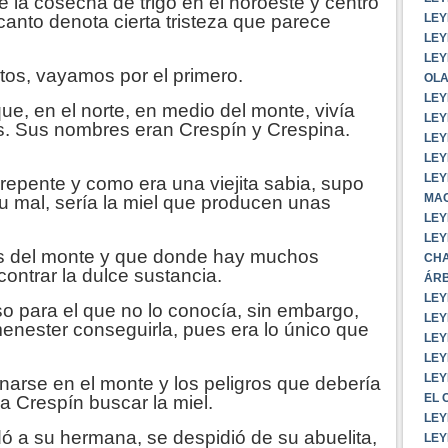
la cosecha de trigo en el noroeste y centro
LEY
canto denota cierta tristeza que parece
LEY
LEY
tos, vayamos por el primero.
OLA
LEY
, en el norte, en medio del monte, vivía
LEY
s. Sus nombres eran Crespín y Crespina.
LEY
LEY
LEY
epente y como era una viejita sabia, supo
MAC
su mal, sería la miel que producen unas
LEY
LEY
s del monte y que donde hay muchos
CHA
ontrar la dulce sustancia.
ÁRB
LEY
o para el que no lo conocía, sin embargo,
LEY
menester conseguirla, pues era lo único que
LEY
LEY
LEY
arse en el monte y los peligros que debería
EL 
 a Crespín buscar la miel.
LEY
ó a su hermana, se despidió de su abuelita,
LEY