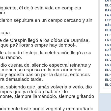
LA 
EL 
iguiente, él dejó esta vida en completa
KAM
re.
LA 
dieron sepultura en un campo cercano y sin
LEY
KÁK
HUI
nuaba.
EL 
 de Crespín llegó a los oídos de Durmisa,
LA 
 que pa? llorar siempre hay tiempo!-.
LA 
CAÁ
 alocado festejo, la celebración llegó a su
LA 
 su rancho.
EL 
io cuenta del silencio espectral reinante y
LA 
o morir a su esposo en la más inmensa
EL 
a y egoísta pasión por la danza, entonces
EL 
 era demasiado tarde.
EL 
EL 
a, sabiendo que jamás volvería a verlo, dio
 campos que ya debían haber sido
monte, siempre llamándolo, siempre gritando
damente triste por el vegetal y enmarañado