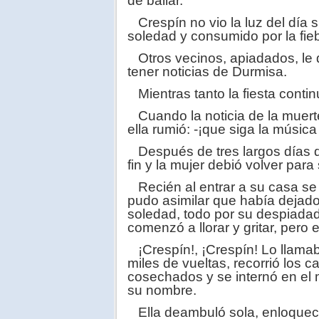
de bailar.
Crespín no vio la luz del día s
soledad y consumido por la fieb
Otros vecinos, apiadados, le 
tener noticias de Durmisa.
Mientras tanto la fiesta conti
Cuando la noticia de la muerte
ella rumió: -¡que siga la música
Después de tres largos días de
fin y la mujer debió volver para
Recién al entrar a su casa se d
pudo asimilar que había dejad
soledad, todo por su despiadad
comenzó a llorar y gritar, pero
¡Crespín!, ¡Crespín! Lo llamab
miles de vueltas, recorrió los
cosechados y se internó en el 
su nombre.
Ella deambuló sola, enloqueci