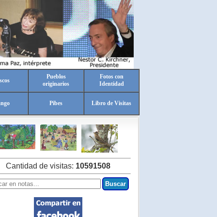
Pueblos
Fotos con
scos
originarios
Identidad
ango
Pibes
Libro de Visitas
Cantidad de visitas:
10591508