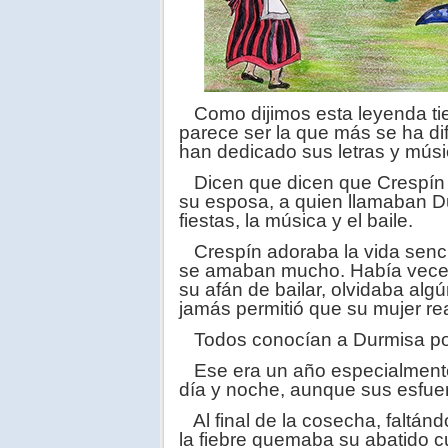
Como dijimos esta leyenda tie
parece ser la que más se ha di
han dedicado sus letras y músi
Dicen que dicen que Crespín 
su esposa, a quien llamaban D
fiestas, la música y el baile.
Crespín adoraba la vida sencil
se amaban mucho. Había veces,
su afán de bailar, olvidaba alg
jamás permitió que su mujer rea
Todos conocían a Durmisa por
Ese era un año especialmente 
día y noche, aunque sus esfuer
Al final de la cosecha, faltánd
la fiebre quemaba su abatido c