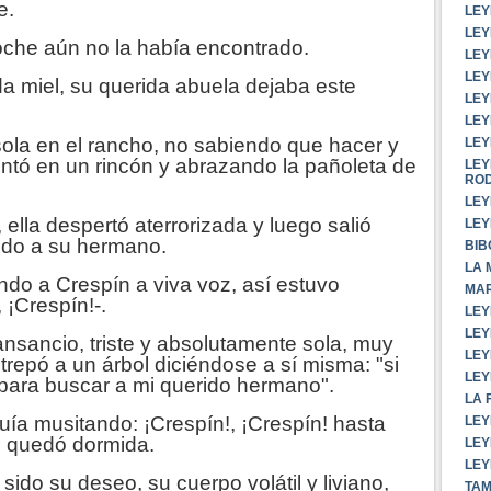
e.
LEY
LEY
oche aún no la había encontrado.
LEY
LEY
a miel, su querida abuela dejaba este
LEY
LEY
ola en el rancho, no sabiendo que hacer y
LEY
ntó en un rincón y abrazando la pañoleta de
LEY
RO
LEY
ella despertó aterrorizada y luego salió
LEY
ndo a su hermano.
BIB
LA 
o a Crespín a viva voz, así estuvo
MAR
 ¡Crespín!-.
LEY
LEY
nsancio, triste y absolutamente sola, muy
LEY
trepó a un árbol diciéndose a sí misma: "si
LEY
o para buscar a mi querido hermano".
LA 
ía musitando: ¡Crespín!, ¡Crespín! hasta
LEY
e quedó dormida.
LEY
LEY
do su deseo, su cuerpo volátil y liviano,
TAM