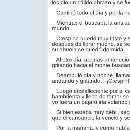
les dio un cálido abrazo y se fu
Caminó todo el día y por la n
Mientras él buscaba la ansiad
mundo.
Crespina quedó muy triste y s
después de llorar mucho, se se
su abuela se quedó dormida.
Al otro día, apenas amaneció, 
gritando hacia el monte busca
Deambuló día y noche, llamand
andando y gritando: -¡Crespin!,
Luego desfalleciente por el ca
hambrienta y llena de temor se 
yo fuera un pájaro iría voland
Si bien estaba muy débil, segu
que el cansancio la venció y s
Por la mañana, y como había si