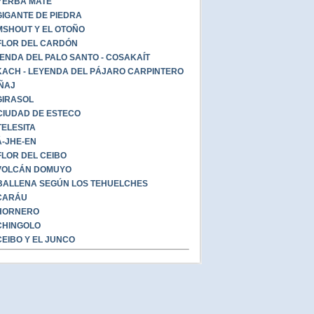
YERBA MATE
GIGANTE DE PIEDRA
SHOUT Y EL OTOÑO
FLOR DEL CARDÓN
ENDA DEL PALO SANTO - COSAKAÍT
ACH - LEYENDA DEL PÁJARO CARPINTERO
ÑAJ
GIRASOL
CIUDAD DE ESTECO
TELESITA
-JHE-EN
FLOR DEL CEIBO
VOLCÁN DOMUYO
BALLENA SEGÚN LOS TEHUELCHES
CARÁU
HORNERO
CHINGOLO
CEIBO Y EL JUNCO