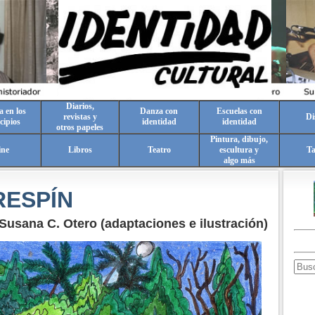
Diarios,
a en los
Danza con
Escuelas con
revistas y
Di
cipios
identidad
identidad
otros papeles
Pintura, dibujo,
ine
Libros
Teatro
escultura y
T
algo más
RESPÍN
Susana C. Otero (adaptaciones e ilustración)