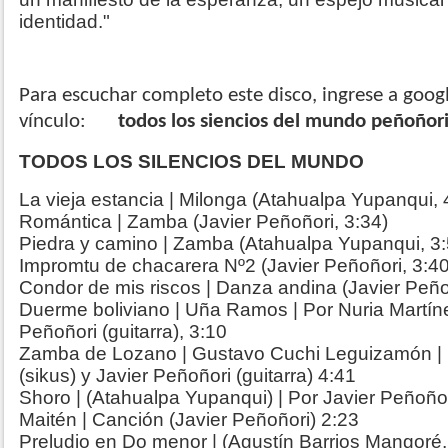
identidad."
Para escuchar completo este disco, ingrese a googl
vínculo:
todos los siencios del mundo peñoñor
TODOS LOS SILENCIOS DEL MUNDO
La vieja estancia | Milonga (Atahualpa Yupanqui, 
Romántica | Zamba (Javier Peñoñori, 3:34)
Piedra y camino | Zamba (Atahualpa Yupanqui, 3:
Impromtu de chacarera Nº2 (Javier Peñoñori, 3:40
Condor de mis riscos | Danza andina (Javier Peño
Duerme boliviano | Uña Ramos | Por Nuria Martíne
Peñoñori (guitarra), 3:10
Zamba de Lozano | Gustavo Cuchi Leguizamón | 
(sikus) y Javier Peñoñori (guitarra) 4:41
Shoro | (Atahualpa Yupanqui) | Por Javier Peñoño
Maitén | Canción (Javier Peñoñori) 2:23
Preludio en Do menor | (Agustín Barrios Mangoré,