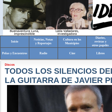
Diarios,
Noticias, Notas
Cultura en los
Inicio
revistas y
y Reportajes
Municipios
otros papeles
Peñas y Encuentros
Radio
Cine
Libros
Discos
TODOS LOS SILENCIOS DE
LA GUITARRA DE JAVIER 