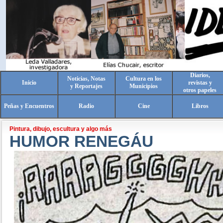
Diarios,
Noticias, Notas
Cultura en los
Inicio
revistas y
y Reportajes
Municipios
otros papeles
Peñas y Encuentros
Radio
Cine
Libros
Pintura, dibujo, escultura y algo más
HUMOR RENEGÁU