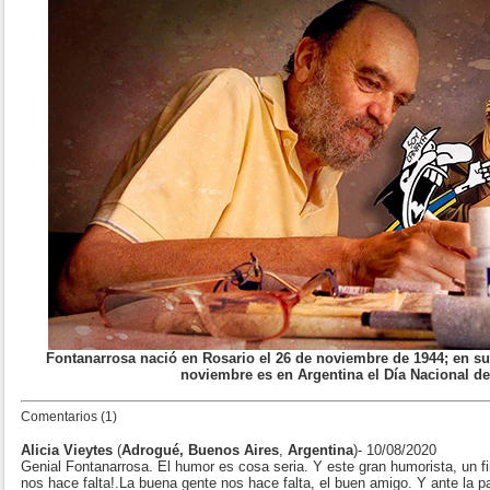
Fontanarrosa nació en Rosario el 26 de noviembre de 1944; en su
noviembre es en Argentina el Día Nacional de
Comentarios (1)
Alicia Vieytes
(
Adrogué, Buenos Aires
,
Argentina
)- 10/08/2020
Genial Fontanarrosa. El humor es cosa seria. Y este gran humorista, un f
nos hace falta!.La buena gente nos hace falta, el buen amigo. Y ante la