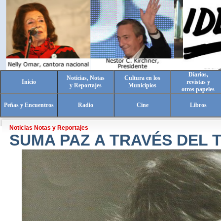
Diarios,
Noticias, Notas
Cultura en los
Inicio
revistas y
y Reportajes
Municipios
otros papeles
Peñas y Encuentros
Radio
Cine
Libros
Noticias Notas y Reportajes
SUMA PAZ A TRAVÉS DEL 