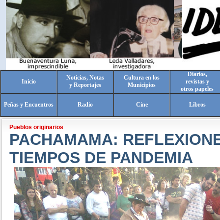
Diarios,
Noticias, Notas
Cultura en los
Inicio
revistas y
y Reportajes
Municipios
otros papeles
Peñas y Encuentros
Radio
Cine
Libros
Pueblos originarios
PACHAMAMA: REFLEXIONE
TIEMPOS DE PANDEMIA