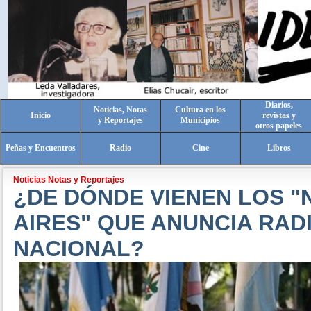
Diarios,
Noticias, Notas
Cultura en los
Inicio
revistas y
y Reportajes
Municipios
otros papeles
Peñas y Encuentros
Radio
Cine
Libros
Noticias Notas y Reportajes
¿DE DÓNDE VIENEN LOS 
AIRES" QUE ANUNCIA RAD
NACIONAL?