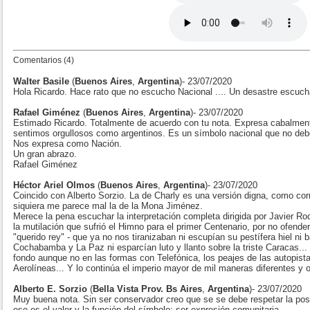
Comentarios (4)
Walter Basile
(
Buenos Aires
,
Argentina
)- 23/07/2020
Hola Ricardo. Hace rato que no escucho Nacional .... Un desastre escuch
Rafael Giménez
(
Buenos Aires
,
Argentina
)- 23/07/2020
Estimado Ricardo. Totalmente de acuerdo con tu nota. Expresa cabalment
sentimos orgullosos como argentinos. Es un símbolo nacional que no de
Nos expresa como Nación.
Un gran abrazo.
Rafael Giménez
Héctor Ariel Olmos
(
Buenos Aires
,
Argentina
)- 23/07/2020
Coincido con Alberto Sorzio. La de Charly es una versión digna, como co
siquiera me parece mal la de la Mona Jiménez.
Merece la pena escuchar la interpretación completa dirigida por Javier Ro
la mutilación que sufrió el Himno para el primer Centenario, por no ofender
"querido rey" - que ya no nos tiranizaban ni escupían su pestífera hiel ni
Cochabamba y La Paz ni esparcían luto y llanto sobre la triste Caracas...
fondo aunque no en las formas con Telefónica, los peajes de las autopista
Aerolíneas... Y lo continúa el imperio mayor de mil maneras diferentes y 
Alberto E. Sorzio
(
Bella Vista Prov. Bs Aires
,
Argentina
)- 23/07/2020
Muy buena nota. Sin ser conservador creo que se se debe respetar la posi
ese es el valor y la función del símbolo: ser expresión comunitaria.