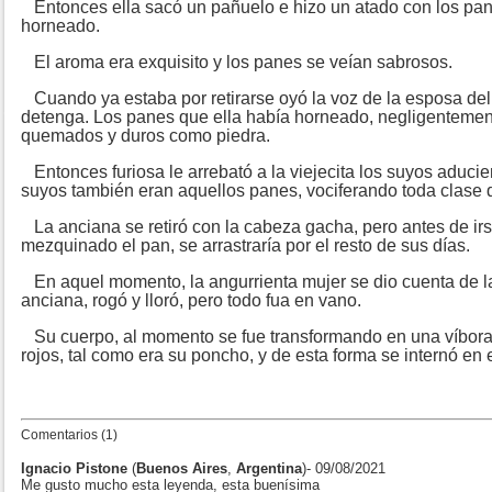
Entonces ella sacó un pañuelo e hizo un atado con los pa
horneado.
El aroma era exquisito y los panes se veían sabrosos.
Cuando ya estaba por retirarse oyó la voz de la esposa del
detenga. Los panes que ella había horneado, negligentement
quemados y duros como piedra.
Entonces furiosa le arrebató a la viejecita los suyos aducie
suyos también eran aquellos panes, vociferando toda clase 
La anciana se retiró con la cabeza gacha, pero antes de irse
mezquinado el pan, se arrastraría por el resto de sus días.
En aquel momento, la angurrienta mujer se dio cuenta de la
anciana, rogó y lloró, pero todo fua en vano.
Su cuerpo, al momento se fue transformando en una víbora 
rojos, tal como era su poncho, y de esta forma se internó en 
Comentarios (1)
Ignacio Pistone
(
Buenos Aires
,
Argentina
)- 09/08/2021
Me gusto mucho esta leyenda, esta buenísima