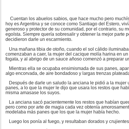
Cuentan los abuelos sabios, que hace mucho pero muchísi
hoy es Argentina y se conoce como Santiago del Estero, viv
generoso y protector de su comunidad, por el contrario, su m
egoísta. Siempre quería sobresalir y obtener la mejor parte p
decidieron darle un escarmiento.
Una mañana tibia de otoño, cuando el sol cálido iluminaba e
comenzaban a caer, la mujer del cacique molía harina en un
fogata, y al abrigo de un sauce añoso comenzó a preparar u
Mientras ella se ocupaba ensimismada de sus panes, aparec
algo encorvada, de aire bondadoso y largas trenzas platead
Después de darle un saludo la anciana le pidió a la mujer
panes, a lo que la mujer le dijo que usara los restos que ha
misma amasase los suyos.
La anciana sacó pacientemente los restos que habían qued
pero como por arte de magia cada vez obtenía amorosament
modelaba más panes que los que la mujer había hecho.
Luego los ponía al fuego, y resultaban dorados y crujientes