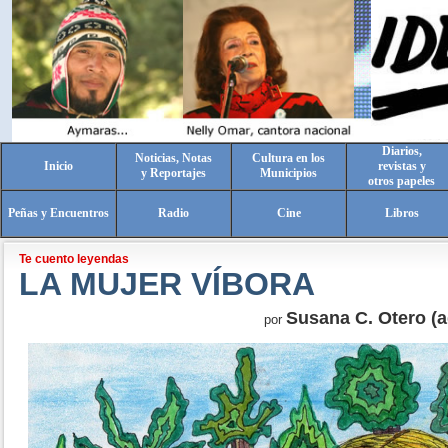
Diarios,
Noticias, Notas
Cultura en los
Inicio
revistas y
y Reportajes
Municipios
otros papeles
Peñas y Encuentros
Radio
Cine
Libros
Te cuento leyendas
LA MUJER VÍBORA
Susana C. Otero (a
por