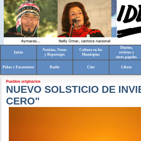
Diarios,
Noticias, Notas
Cultura en los
Inicio
revistas y
y Reportajes
Municipios
otros papeles
Peñas y Encuentros
Radio
Cine
Libros
Pueblos originarios
NUEVO SOLSTICIO DE INV
CERO"