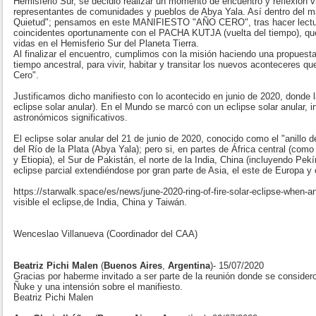
Hemisferio Sur, se decidió realizar un momento de encuentro y reflexión vi
representantes de comunidades y pueblos de Abya Yala. Así dentro del ma
Quietud"; pensamos en este MANIFIESTO "AÑO CERO", tras hacer lectur
coincidentes oportunamente con el PACHA KUTJA (vuelta del tiempo), qu
vidas en el Hemisferio Sur del Planeta Tierra.
Al finalizar el encuentro, cumplimos con la misión haciendo una propuesta 
tiempo ancestral, para vivir, habitar y transitar los nuevos aconteceres q
Cero".
Justificamos dicho manifiesto con lo acontecido en junio de 2020, donde l
eclipse solar anular). En el Mundo se marcó con un eclipse solar anular, 
astronómicos significativos.
El eclipse solar anular del 21 de junio de 2020, conocido como el "anillo d
del Río de la Plata (Abya Yala); pero si, en partes de África central (com
y Etiopia), el Sur de Pakistán, el norte de la India, China (incluyendo Pekí
eclipse parcial extendiéndose por gran parte de Asia, el este de Europa y e
https://starwalk.space/es/news/june-2020-ring-of-fire-solar-eclipse-when
visible el eclipse,de India, China y Taiwán.
Wenceslao Villanueva (Coordinador del CAA)
Beatriz Pichi Malen
(
Buenos Aires
,
Argentina
)- 15/07/2020
Gracias por haberme invitado a ser parte de la reunión donde se considero
Ñuke y una intensión sobre el manifiesto.
Beatriz Pichi Malen