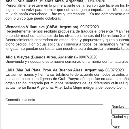
Ana Gloria Ibáñez
(
Buenos Aires
,
Argentina
)- 09/07/2020
Personalmente estuve en la primera parte de la reunión que hicieron los 
ingresar, no volví para permitir que estuviera gente importante... Me par
mi vida había escuchado... fue muy interesante... Ya me comprometo a tra
con lo único que puedo colaborar.
Wenceslao Villanueva
(
CABA
,
Argentina
)- 09/07/2020
Recientemente hemos recibido propuesta de traducir el presente "Manifies
entender muchos habitantes de los otros continentes del Hemisferio Sur.
Acontecimientos generadora de estas ideas y propuestas y quien susten
dicho pedido. Por lo cual solicita y convoca a todos los hermanos y her
lenguas, se puedan contactar con nosotros para desarrolar tremenda tarea
Alicia Vieytes
(
Buenos Aires
,
Argentina
)- 09/07/2020
Bienvenido y necesario este nuevo comienzo en armonía con la naturaleza,
Lidia
(
Mar Del Plata, Prov. de Buenos Aires
,
Argentina
)- 08/07/2020
Es así hermanos y hermanas totalmente de acuerdo con todos ustedes ,
social de pueblos indígenas de Gral. Pueyrredón que fue creada en el añ
organización integrada por muchos hermanos de las diferentes culturas qu
actualmente llama Argentina. Atte. Lidia Mujer indígena del pueblo Qom.
Comentá esta nota: