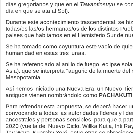
días gregorianos y que en el
Tawantinsuyu
se co
día en que se ata al Sol).
Durante este acontecimiento trascendental, se hi
todas/os las/os hermanas/os de los distintos Pue
países que habitamos en el Hemisferio Sur de nu
Se ha tomado como coyuntura este vacío de quiet
humanidad en estas tres lunas.
Se ha referenciado al anillo de fuego, eclipse solar
Asia), que se interpreta "augurio de la muerte del r
Mesopotamia.
Así hemos iniciado una Nueva Era, un Nuevo Tie
antiguos vienen nombrándolo como
PACHAKUTI
Para refrendar esta propuesta, se deberá hacer u
convocando a todas las autoridades líderes y lid
ancestrales y personas sensibles, para que a parti
2020 (vuelta del Nuevo Ciclo, Willka Kutja, Inti R
Tay Waro, Kuarahy Yeré, entre otras celebraciones