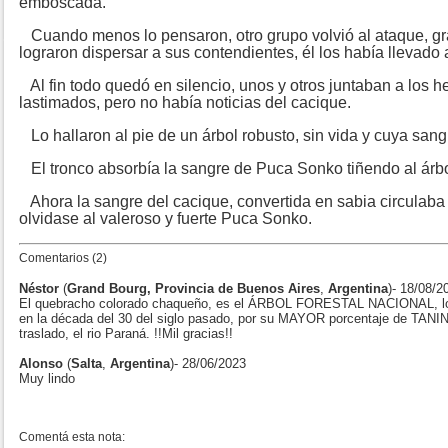
emboscada.
Cuando menos lo pensaron, otro grupo volvió al ataque, gr
lograron dispersar a sus contendientes, él los había llevado a 
Al fin todo quedó en silencio, unos y otros juntaban a los h
lastimados, pero no había noticias del cacique.
Lo hallaron al pie de un árbol robusto, sin vida y cuya sang
El tronco absorbía la sangre de Puca Sonko tiñendo al árbo
Ahora la sangre del cacique, convertida en sabia circulaba 
olvidase al valeroso y fuerte Puca Sonko.
Comentarios (2)
Néstor
(
Grand Bourg, Provincia de Buenos Aires
,
Argentina
)- 18/08/2
El quebracho colorado chaqueño, es el ÁRBOL FORESTAL NACIONAL, 
en la década del 30 del siglo pasado, por su MAYOR porcentaje de TANINO
traslado, el rio Paraná. !!Mil gracias!!
Alonso
(
Salta
,
Argentina
)- 28/06/2023
Muy lindo
Comentá esta nota: