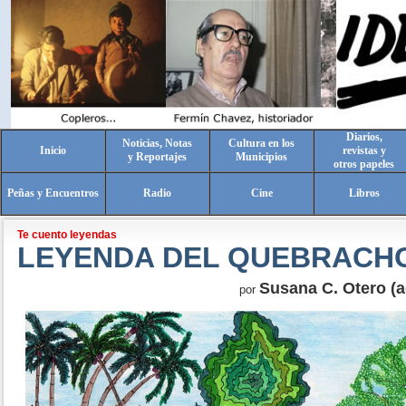
Diarios,
Noticias, Notas
Cultura en los
Inicio
revistas y
y Reportajes
Municipios
otros papeles
Peñas y Encuentros
Radio
Cine
Libros
Te cuento leyendas
LEYENDA DEL QUEBRACH
Susana C. Otero (a
por