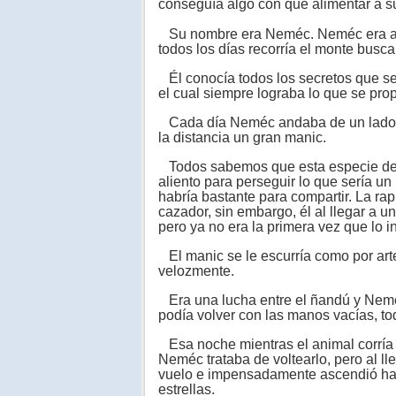
conseguía algo con que alimentar a su
Su nombre era Neméc. Neméc era atlé
todos los días recorría el monte busc
Él conocía todos los secretos que se 
el cual siempre lograba lo que se pro
Cada día Neméc andaba de un lado a 
la distancia un gran manic.
Todos sabemos que esta especie de 
aliento para perseguir lo que sería u
habría bastante para compartir. La rapi
cazador, sin embargo, él al llegar a un
pero ya no era la primera vez que lo in
El manic se le escurría como por arte 
velozmente.
Era una lucha entre el ñandú y Neméc
podía volver con las manos vacías, to
Esa noche mientras el animal corría y 
Neméc trataba de voltearlo, pero al lle
vuelo e impensadamente ascendió has
estrellas.