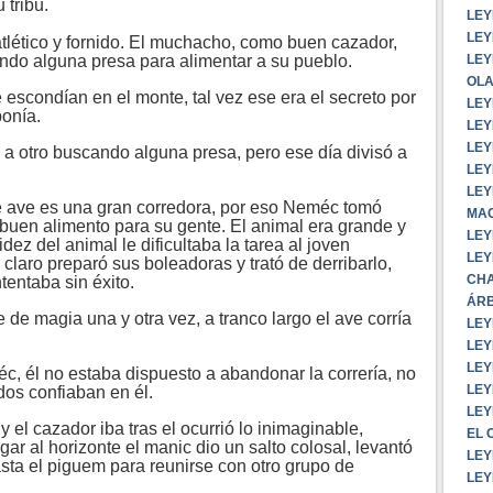
 tribu.
LEY
LEY
tico y fornido. El muchacho, como buen cazador,
ando alguna presa para alimentar a su pueblo.
LEY
OLA
escondían en el monte, tal vez ese era el secreto por
LEY
ponía.
LEY
LEY
otro buscando alguna presa, pero ese día divisó a
LEY
LEY
ave es una gran corredora, por eso Neméc tomó
MAC
n buen alimento para su gente. El animal era grande y
LEY
dez del animal le dificultaba la tarea al joven
LEY
 claro preparó sus boleadoras y trató de derribarlo,
CHA
tentaba sin éxito.
ÁRB
de magia una y otra vez, a tranco largo el ave corría
LEY
LEY
LEY
, él no estaba dispuesto a abandonar la correría, no
LEY
dos confiaban en él.
LEY
el cazador iba tras el ocurrió lo inimaginable,
EL 
gar al horizonte el manic dio un salto colosal, levantó
LEY
ta el piguem para reunirse con otro grupo de
LEY