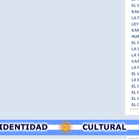
EL 
KAM
LA 
LEY
KÁK
HUI
EL 
LA 
LA 
CAÁ
LA 
EL 
LA 
EL 
EL 
EL 
EL 