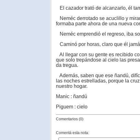
El cazador trató de alcanzarlo, él ta
Neméc derrotado se acuclillo y miran
formaba parte ahora de una nueva cons
Neméc emprendió el regreso, iba sol
Caminó por horas, claro que él jamás
Al llegar con su gente es recibido co
que solo trepándose al cielo las pre
da tregua.
Además, saben que ese ñandú, difícil 
las noches estrelladas, porque la cru
nuestro hogar.
Manic : ñandú
Piguem : cielo
Comentarios (0)
Comentá esta nota: