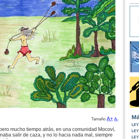
Má
A+
Tamaño
A-
LEY
pero mucho tiempo atrás, en una comunidad Mocoví,
LEY
inaba salir de caza, y no lo hacia nada mal, siempre
LEY