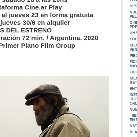
ataforma Cine.ar Play
DES
NUE
 al jueves 23 en forma gratuita
PEL
 jueves 30/6 en alquiler
CIN
PR
S DEL ESTRENO
UN 
uración 72 min. / Argentina, 2020
EDG
 Primer Plano Film Group
IDE
VEN
PIE
FIC
MA
FIC
IDE
RET
EN
IDE
JUI
OR
NU
“SE
EN
NAT
BLA