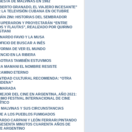
GESTA DE MALVINAS EN 1982
BERTO GRANADO, EL VIAJERO INCESANTE”
 LA TELEVISIÓN CUBANA EN OCTUBRE
IÁN ZINI: HISTORIAS DEL SEMBRADOR
UPERARON Y PROYECTARÁN “ENTRE
OS Y FLAUTAS”, REALIZADO POR QUIRINO
STIANI
NARDO FAVIO Y LA MUSA
OFICIO DE BUSCAR A INÉS
FORMA DE VER EL MUNDO
ENCIO EN LA RIBERA
OTRAS TAMBIÉN ESTUVIMOS
A MAMANI EL NOMBRE RESISTE
CAMINO ETERNO
NTIDAD CULTURAL RECOMIENDA: “OTRA
NDENA”
AMARADA
MEJOR DEL CINE EN ARGENTINA, AÑO 2021:
IMO FESTIVAL INTERNACIONAL DE CINE
ÍTICO
 MALVINAS Y SUS CIRCUNSTANCIAS
JE A LOS PUEBLOS FUMIGADOS
ARDO CARPANI Y LEÓN FERRARI PINTANDO
SESENTA MINUTOS CUARENTA AÑOS DE
E ARGENTINO