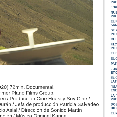
PÚB
JOR
NUE
PRO
EL 
SAN
SE 
INT
CUB
F.I.
INT
EL 
EL 
PAT
JOR
ETI
EL 
LAT
020) 72min. Documental.
"IS
ENE
Primer Plano Films Group.
LA 
eri / Producción Cine Huasi y Soy Cine /
PÚB
urán / Jefa de producción Patricia Salvadeo
DOS
DIF
cio Asial / Dirección de Sonido Martín
EL 
pieri / Música Original Karina