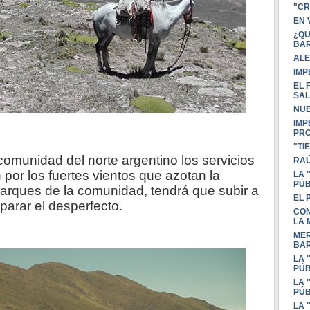
"CR
EN 
¿QU
BAR
ALE
IMP
EL 
SAL
NUE
IMP
PR
"TI
munidad del norte argentino los servicios
RAÚ
n por los fuertes vientos que azotan la
LA 
PÚB
aparques de la comunidad, tendrá que subir a
EL 
parar el desperfecto.
CON
LA 
MER
BA
LA 
PÚB
LA 
PÚB
LA 