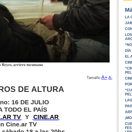
Má
LA 
JAI
CON
LOS
ARG
“NO
DÍA
EL 
CIN
 Reyes, arriero tucumano
“CI
PEL
A+
Tamaño
A-
CIN
POR
ROS DE ALTURA
“CU
PEL
LA
eno: 16 DE JULIO
PAI
A TODO EL PAÍS
ARF
.AR TV
Y
CINE.AR
¡MO
n Cine.ar TV
CUE
FES
y sábado 18 a las 20hs
LEN