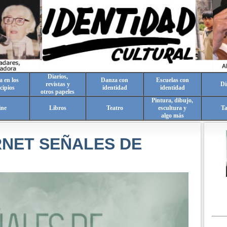
Diarios,
a en los
Danza con
Escuelas con
revistas y
Di
cipios
identidad
identidad
otros papeles
Pintura, dibujo,
ine
Libros
Teatro
escultura y
T
algo más
RNET SEÑALES DE