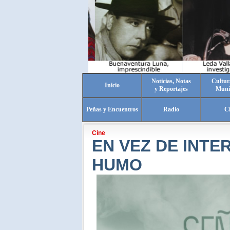
Noticias, Notas
Cultur
Inicio
y Reportajes
Muni
Peñas y Encuentros
Radio
C
Cine
EN VEZ DE INTE
HUMO