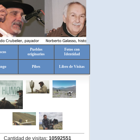
Pueblos
Fotos con
scos
originarios
Identidad
ango
Pibes
Libro de Visitas
Cantidad de visitas:
10592551