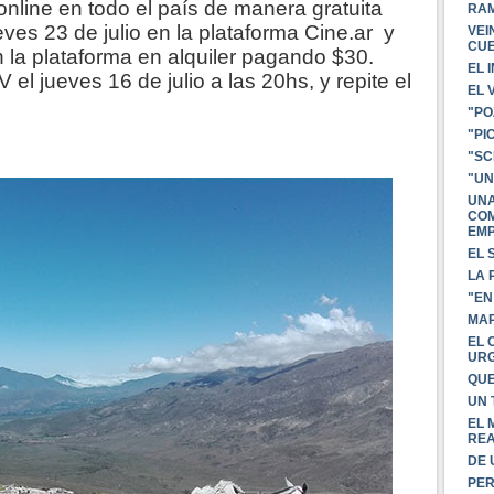
line en todo el país de manera gratuita
RAM
eves 23 de julio en la plataforma Cine.ar y
VEI
CU
 la plataforma en alquiler pagando $30.
EL 
el jueves 16 de julio a las 20hs, y repite el
EL 
"PO
"PI
"SC
"UN
UNA
COM
EMP
EL 
LA 
"EN
MAP
EL 
UR
QUE
UN 
EL 
REA
DE 
PER