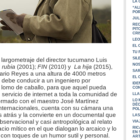
LA 
“AL
POR
JUL
REC
PIT
CRI
LEO
EL 
TU 
SIL
o largometraje del director tucumano Luis
NOS
 rubia
(2001);
FIN
(2010) y
La hija
(2015),
SAR
ario Reyes a una altura de 4000 metros
EL 
ro debe conducir a un ingeniero por
IDE
a lomo de caballo, para que aquel pueda
CO
 servicio de internet a toda la comunidad de
LL
LO 
formado con el maestro José Martínez
DÉC
nternacionales, cuenta con su cámara una
POL
ños atrás y la convierte en un documental que
LAS
servacional y casi antropológica al relato
VIA
RIC
cio mítico en el que dialogan lo arcaico y lo
EN 
, con toques de un humor sutil y personal.
ART