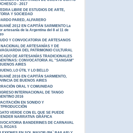
CHESCO - 2017
EDRA LIBRE DE ESTUDIOS DE ARTE,
TORIA Y SOCIEDAD
ARDO PARED, ALFARERO
UANÉ 2012 EN CAPITÁN SARMIENTO La
r artesanía de la Argentina del 8 al 11 de
zo
UDO Y CONVOCATORIA DE ARTESANOS
 NACIONAL DE ARTESANÍAS Y DE
VAGUARDIA DEL PATRIMONIO CULTURAL
CADO DE ARTESANÍAS TRADICIONALES
ENTINAS: CONVOCATORIA AL "SANGAM"
BUENOS AIRES
BUENO, LO ÚTIL Y LO BELLO
UANÉ 2016 EN CAPITÁN SARMIENTO,
VINCIA DE BUENOS AIRES
RACIÓN ORAL Y COMUNIDAD
GRESO INTERNACIONAL DE TANGO
ENTINO 2016
ACITACIÓN EN SONIDO Y
STPRODUCCIÓN
GATO VERDE CON EL QUE SE PUEDE
ENDER NARRATIVA GRÁFICA
VOCATORIA BANDERINES DE CARNAVAL
EL ROJAS
LEXIONES EN SOL MAYOR (PA` BAILAR) Y