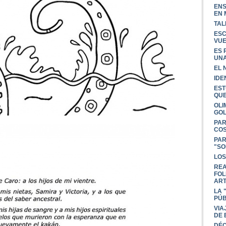
ENS
EN 
TAL
ESC
VUE
ES 
UNA
EL 
IDE
EST
QU
OLI
GOL
PAR
COS
PAR
"SO
LOS
REA
FOL
AR
LA 
PÚB
VIA
DE 
DÉC