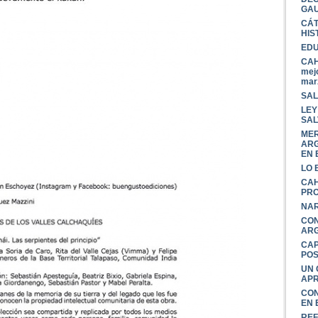
GAU
CÁT
HIS
EDU
CAH
mejo
mar
SAL
LEY
SAL
MER
ARG
EN 
LO 
CAH
PRO
NAR
CON
ARG
CAP
PO
UN 
APR
CON
EN 
REF