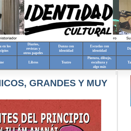
Diarios,
a en los
Danza con
Escuelas con
revistas y
Di
cipios
identidad
identidad
otros papeles
Pintura, dibujo,
ine
Libros
Teatro
escultura y
T
algo más
HICOS, GRANDES Y MUY