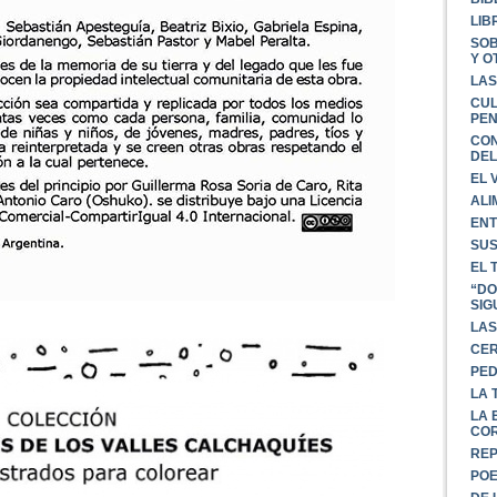
LIB
SOB
Y O
LAS
CUL
PEN
CON
DEL
EL 
ALI
EN
SUS
EL 
“DO
SIG
LAS
CER
PED
LA 
LA 
CO
REP
POE