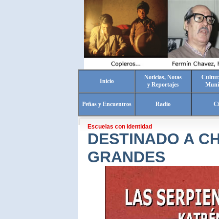
Noticias, Notas
Cultur
Inicio
y Reportajes
Muni
Peñas y Encuentros
Radio
C
Escuelas con identidad
DESTINADO A C
GRANDES