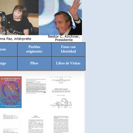
Pueblos
Fotos con
scos
originarios
Identidad
ango
Pibes
Libro de Visitas