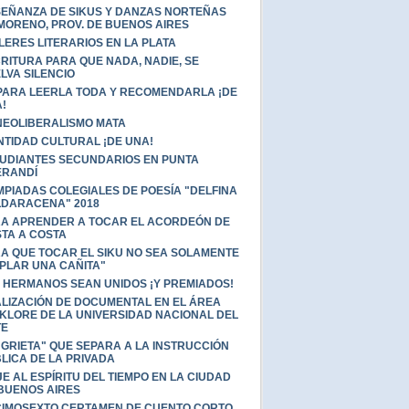
EÑANZA DE SIKUS Y DANZAS NORTEÑAS
MORENO, PROV. DE BUENOS AIRES
LERES LITERARIOS EN LA PLATA
RITURA PARA QUE NADA, NADIE, SE
LVA SILENCIO
PARA LEERLA TODA Y RECOMENDARLA ¡DE
!
NEOLIBERALISMO MATA
NTIDAD CULTURAL ¡DE UNA!
UDIANTES SECUNDARIOS EN PUNTA
ERANDÍ
MPIADAS COLEGIALES DE POESÍA "DELFINA
DARACENA" 2018
A APRENDER A TOCAR EL ACORDEÓN DE
TA A COSTA
A QUE TOCAR EL SIKU NO SEA SOLAMENTE
PLAR UNA CAÑITA"
 HERMANOS SEAN UNIDOS ¡Y PREMIADOS!
LIZACIÓN DE DOCUMENTAL EN EL ÁREA
KLORE DE LA UNIVERSIDAD NACIONAL DEL
TE
"GRIETA" QUE SEPARA A LA INSTRUCCIÓN
LICA DE LA PRIVADA
JE AL ESPÍRITU DEL TIEMPO EN LA CIUDAD
BUENOS AIRES
IMOSEXTO CERTAMEN DE CUENTO CORTO