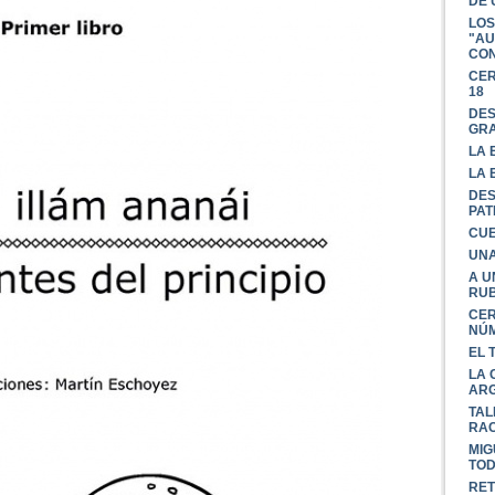
DE 
LOS
"AU
CON
CER
18
DES
GR
LA 
LA 
DES
PAT
CUE
UNA
A U
RU
CER
NÚM
EL 
LA 
ARG
TAL
RAC
MIG
TOD
RET