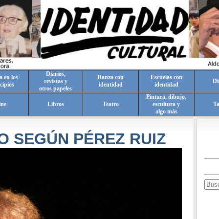
Diarios,
a en los
Danza con
Escuelas con
revistas y
Di
cipios
identidad
identidad
otros papeles
Pintura, dibujo,
ine
Libros
Teatro
escultura y
T
algo más
O SEGÚN PÉREZ RUIZ