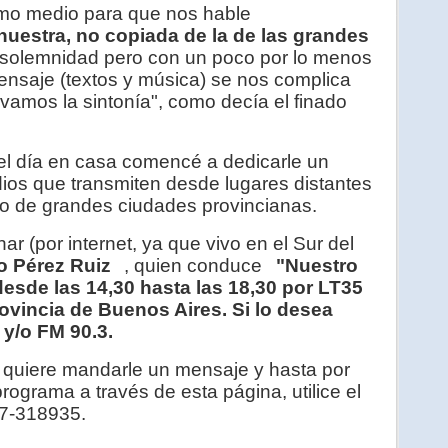
omo medio para que nos hable
nuestra, no copiada de la de las grandes
 solemnidad pero con un poco por lo menos
ensaje (textos y música) se nos complica
lavamos la sintonía", como decía el finado
l día en casa comencé a dedicarle un
dios que transmiten desde lugares distantes
mo de grandes ciudades provincianas.
 (por internet, ya que vivo en el Sur del
o Pérez Ruiz
, quien conduce
"Nuestro
desde las 14,30 hasta las 18,30 por LT35
vincia de Buenos Aires. Si lo desea
y/o FM 90.3.
i quiere mandarle un mensaje y hasta por
rograma a través de esta página, utilice el
77-318935.