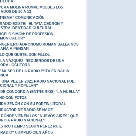
DECITA
CURA MOLINA ROMPE MOLDES LOS
ADOS DE 10 A 12
TREMA” COMUNICACIÓN
 RADIO EXISTE!: EL TATA CEDRÓN Y
STRA IDENTIDAD CULTURAL
CELO SIMÓN: DE PROFESIÓN
OMUNICADOR”
INGENIERO AGRÓNOMO ROMAN BALLA NOS
AFÍA A PENSAR
 LO QUE GUSTE, DON FILLOL
LA VÁZQUEZ: RECUERDOS DE UNA
ÑORA LOCUTORA
" MUSEO DE LA RADIO ESTÁ EN BAHÍA
ANCA
 UNA VEZ EN 2021 RADIO NACIONAL FUE
CIONAL Y POPULAR"
DE CONCORDIA (ENTRE RÍOS) "LA HUELLA"
IO CON FOTOS
IDA ZENÓN CON SU FORTIN LITORAL
DUCTOR DE RADIO SE NACE
 DÓNDE VIENEN LOS "NUEVOS AIRES" QUE
NCIA RADIO NACIONAL?
STRO TIEMPO SEGÚN PÉREZ RUIZ
 RADIO" CUMPLIÓ CIEN AÑOS