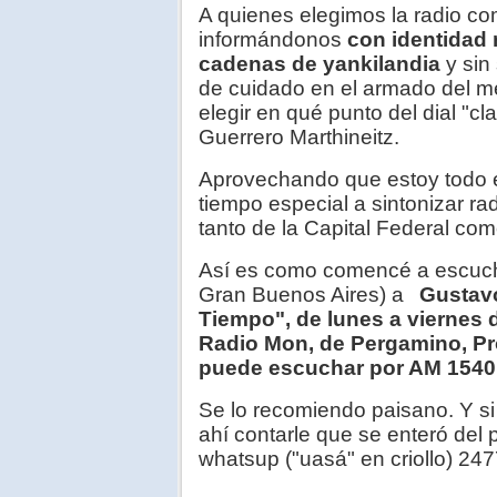
A quienes elegimos la radio c
informándonos
con identidad 
cadenas de yankilandia
y sin
de cuidado en el armado del m
elegir en qué punto del dial "c
Guerrero Marthineitz.
Aprovechando que estoy todo e
tiempo especial a sintonizar ra
tanto de la Capital Federal co
Así es como comencé a escuchar
Gran Buenos Aires) a
Gustav
Tiempo", de lunes a viernes 
Radio Mon, de Pergamino, Pro
puede escuchar por AM 1540 
Se lo recomiendo paisano. Y s
ahí contarle que se enteró del p
whatsup ("uasá" en criollo) 24