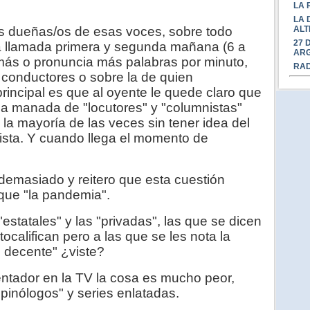
LA 
LA 
os dueñas/os de esas voces, sobre todo
ALT
27 
a llamada primera y segunda mañana (6 a
ARG
 más o pronuncia más palabras por minuto,
RAD
 conductores o sobre la de quien
principal es que al oyente le quede claro que
e la manada de "locutores" y "columnistas"
 la mayoría de las veces sin tener idea del
vista. Y cuando llega el momento de
 demasiado y reitero que esta cuestión
ue "la pandemia".
estatales" y las "privadas", las que se dicen
ocalifican pero a las que se les nota la
e decente" ¿viste?
entador en la TV la cosa es mucho peor,
inólogos" y series enlatadas.