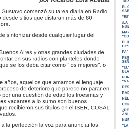
por Ricardo Luis Acebal
TAR
EL 
 Gustavo comenzó su tarea diaria en Radio
SÁB
o desde sitios que distaran más de 80
“ES
¡LA
sora.
NUE
MAR
e sintonizar desde cualquier lugar del
“C
EL 
DES
 Buenos Aires y otras grandes ciudades de
PA`
ontar en sus radios con planteles donde
PER
SE
ue se los deba citar como "los mejores", o
"EL
BL
POR
e años, aquellos que amamos el lenguaje
"NA
DES
proceso de deterioro que parece no parar en
RAD
 por una cuestión de edad los troesmas y
NÉL
res vacantes a lo sumo son buenos
CON
 que recibieron sus títulos en el ISER, COSAL
¿DE
ivados.
ANU
NUE
a la perfección la voz para anunciar los
"LA