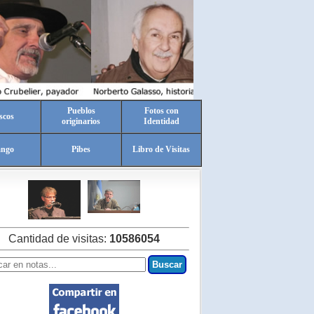
Pueblos
Fotos con
scos
originarios
Identidad
ango
Pibes
Libro de Visitas
Cantidad de visitas:
10586054