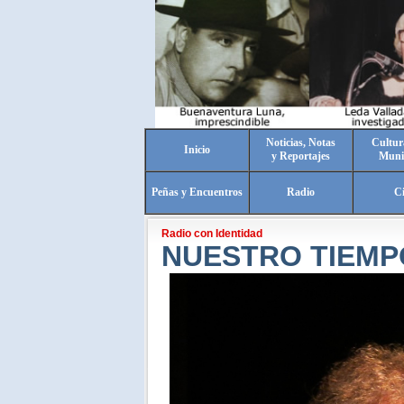
Noticias, Notas
Cultur
Inicio
y Reportajes
Muni
Peñas y Encuentros
Radio
C
Radio con Identidad
NUESTRO TIEMP