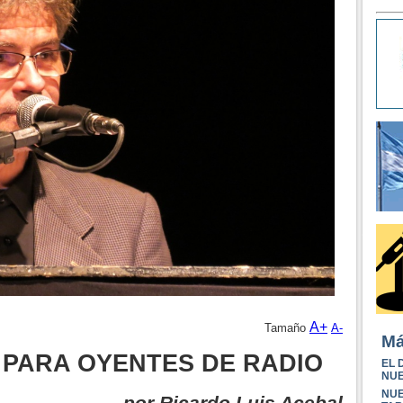
A+
Tamaño
A-
Má
 PARA OYENTES DE RADIO
EL 
NU
NUE