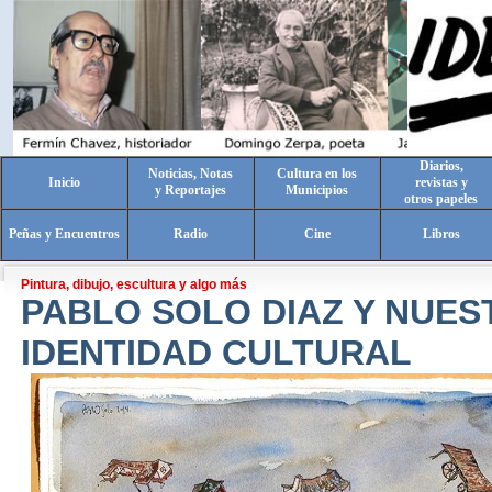
Diarios,
Noticias, Notas
Cultura en los
Inicio
revistas y
y Reportajes
Municipios
otros papeles
Peñas y Encuentros
Radio
Cine
Libros
Pintura, dibujo, escultura y algo más
PABLO SOLO DIAZ Y NUES
IDENTIDAD CULTURAL