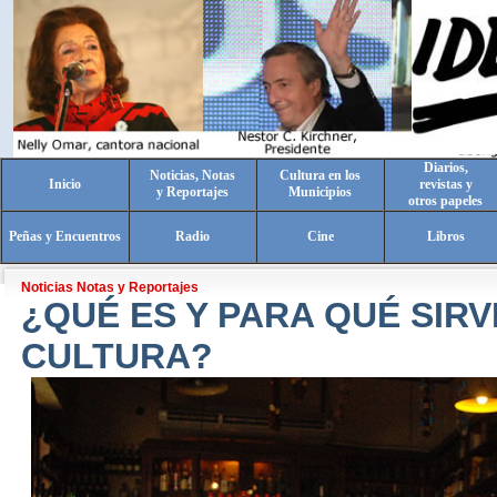
Diarios,
Noticias, Notas
Cultura en los
Inicio
revistas y
y Reportajes
Municipios
otros papeles
Peñas y Encuentros
Radio
Cine
Libros
Noticias Notas y Reportajes
¿QUÉ ES Y PARA QUÉ SIRV
CULTURA?