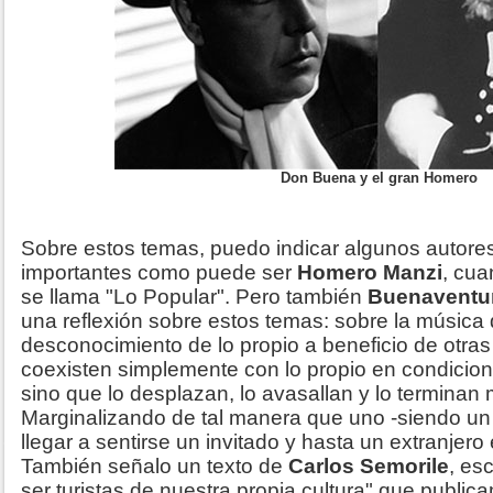
Don Buena y el gran Homero
Sobre estos temas, puedo indicar algunos autor
importantes como puede ser
Homero Manzi
, cua
se llama "Lo Popular". Pero también
Buenaventu
una reflexión sobre estos temas: sobre la músic
desconocimiento de lo propio a beneficio de otra
coexisten simplemente con lo propio en condicion
sino que lo desplazan, lo avasallan y lo terminan
Marginalizando de tal manera que uno -siendo un
llegar a sentirse un invitado y hasta un extranjero 
También señalo un texto de
Carlos Semorile
, es
ser turistas de nuestra propia cultura" que public