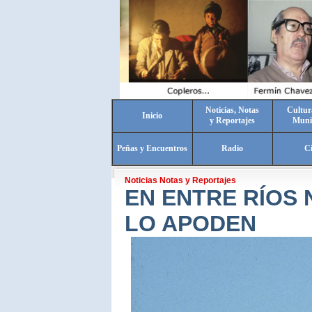
Noticias, Notas
Cultur
Inicio
y Reportajes
Muni
Peñas y Encuentros
Radio
C
Noticias Notas y Reportajes
EN ENTRE RÍOS 
LO APODEN