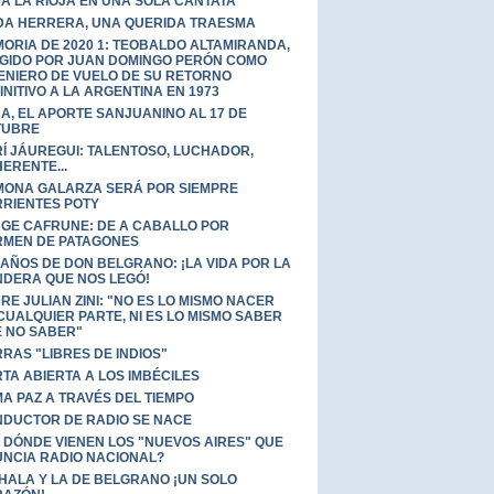
A LA RIOJA EN UNA SOLA CANTATA
DA HERRERA, UNA QUERIDA TRAESMA
ORIA DE 2020 1: TEOBALDO ALTAMIRANDA,
GIDO POR JUAN DOMINGO PERÓN COMO
ENIERO DE VUELO DE SU RETORNO
INITIVO A LA ARGENTINA EN 1973
A, EL APORTE SANJUANINO AL 17 DE
TUBRE
Í JÁUREGUI: TALENTOSO, LUCHADOR,
ERENTE...
ONA GALARZA SERÁ POR SIEMPRE
RIENTES POTY
GE CAFRUNE: DE A CABALLO POR
MEN DE PATAGONES
 AÑOS DE DON BELGRANO: ¡LA VIDA POR LA
DERA QUE NOS LEGÓ!
RE JULIAN ZINI: "NO ES LO MISMO NACER
CUALQUIER PARTE, NI ES LO MISMO SABER
 NO SABER"
RRAS "LIBRES DE INDIOS"
TA ABIERTA A LOS IMBÉCILES
A PAZ A TRAVÉS DEL TIEMPO
DUCTOR DE RADIO SE NACE
 DÓNDE VIENEN LOS "NUEVOS AIRES" QUE
NCIA RADIO NACIONAL?
HALA Y LA DE BELGRANO ¡UN SOLO