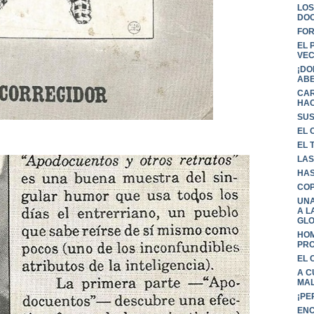
LOS
DO
FOR
EL 
VE
¡DO
ABE
CAR
HAC
SUS
EL 
EL 
LAS
HAS
COP
UNA
A L
GLO
HOM
PRO
EL 
A C
MAL
¡PE
ENC