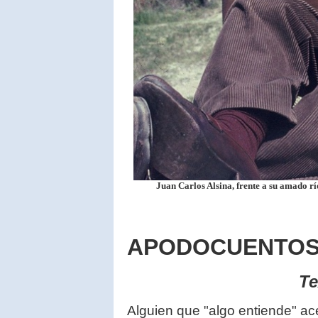
Juan Carlos Alsina, frente a su amado rí
APODOCUENTO
Te
Alguien que "algo entiende" ac