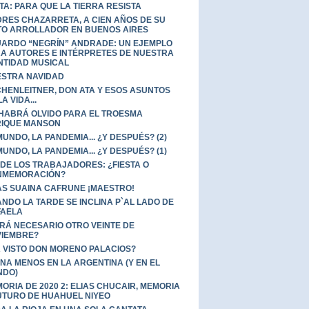
TA: PARA QUE LA TIERRA RESISTA
RES CHAZARRETA, A CIEN AÑOS DE SU
TO ARROLLADOR EN BUENOS AIRES
ARDO “NEGRÍN” ANDRADE: UN EJEMPLO
A AUTORES E INTÉRPRETES DE NUESTRA
NTIDAD MUSICAL
STRA NAVIDAD
HENLEITNER, DON ATA Y ESOS ASUNTOS
A VIDA...
HABRÁ OLVIDO PARA EL TROESMA
IQUE MANSON
MUNDO, LA PANDEMIA... ¿Y DESPUÉS? (2)
MUNDO, LA PANDEMIA... ¿Y DESPUÉS? (1)
 DE LOS TRABAJADORES: ¿FIESTA O
NMEMORACIÓN?
AS SUAINA CAFRUNE ¡MAESTRO!
NDO LA TARDE SE INCLINA P`AL LADO DE
FAELA
RÁ NECESARIO OTRO VEINTE DE
IEMBRE?
 VISTO DON MORENO PALACIOS?
UNA MENOS EN LA ARGENTINA (Y EN EL
NDO)
ORIA DE 2020 2: ELIAS CHUCAIR, MEMORIA
UTURO DE HUAHUEL NIYEO