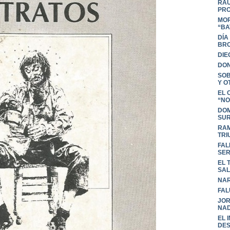
RAÚ
PRO
MOR
“BA
DÍA
BR
DIE
DON
SOB
Y O
EL 
“NO
DOM
SU
RAM
TRI
FAL
SER
EL 
SA
NAR
FAL
JOR
NAD
EL 
DES