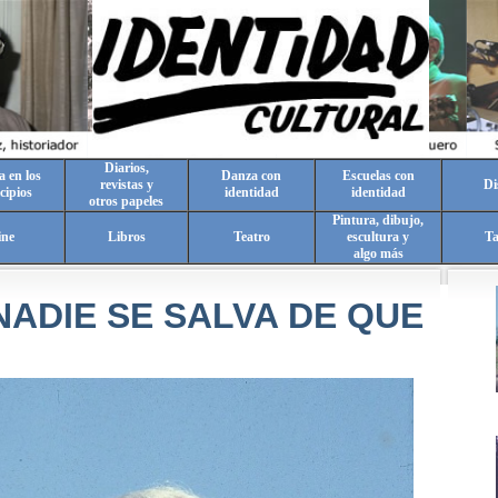
Diarios,
a en los
Danza con
Escuelas con
revistas y
Di
cipios
identidad
identidad
otros papeles
Pintura, dibujo,
ine
Libros
Teatro
escultura y
T
algo más
NADIE SE SALVA DE QUE