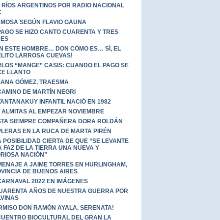
 RÍOS ARGENTINOS POR RADIO NACIONAL
C
MOSA SEGÚN FLAVIO GAUNA
PAGO SE HIZO CANTO CUARENTA Y TRES
CES
N ESTE HOMBRE… DON CÓMO ES… SÍ, EL
LITO LARROSA CUEVAS!
LOS “MANGE” CASIS: CUANDO EL PAGO SE
E LLANTO
ANA GÓMEZ, TRAESMA
CAMINO DE MARTÍN NEGRI
TANTANAKUY INFANTIL NACIÓ EN 1982
 ALMITAS AL EMPEZAR NOVIEMBRE
TA SIEMPRE COMPAÑERA DORA ROLDÁN
LERAS EN LA RUCA DE MARTA PIRÉN
 POSIBILIDAD CIERTA DE QUE “SE LEVANTE
A FAZ DE LA TIERRA UNA NUEVA Y
RIOSA NACIÓN”
ENAJE A JAIME TORRES EN HURLINGHAM,
VINCIA DE BUENOS AIRES
CARNAVAL 2022 EN IMÁGENES
UARENTA AÑOS DE NUESTRA GUERRA POR
VINAS
RMISO DON RAMÓN AYALA, SERENATA!
UENTRO BIOCULTURAL DEL GRAN LA