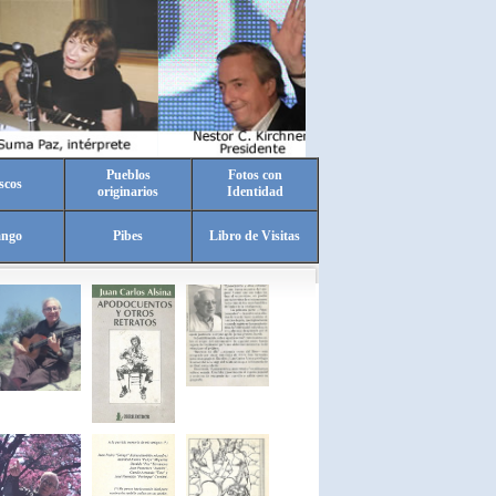
Pueblos
Fotos con
scos
originarios
Identidad
ango
Pibes
Libro de Visitas