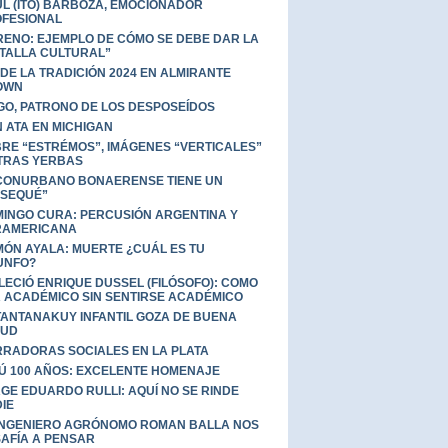
L (ITO) BARBOZA, EMOCIONADOR
FESIONAL
ENO: EJEMPLO DE CÓMO SE DEBE DAR LA
TALLA CULTURAL”
 DE LA TRADICIÓN 2024 EN ALMIRANTE
OWN
GO, PATRONO DE LOS DESPOSEÍDOS
 ATA EN MICHIGAN
RE “ESTRÉMOS”, IMÁGENES “VERTICALES”
TRAS YERBAS
CONURBANO BONAERENSE TIENE UN
SEQUÉ”
INGO CURA: PERCUSIÓN ARGENTINA Y
RAMERICANA
ÓN AYALA: MUERTE ¿CUÁL ES TU
UNFO?
LECIÓ ENRIQUE DUSSEL (FILÓSOFO): COMO
 ACADÉMICO SIN SENTIRSE ACADÉMICO
TANTANAKUY INFANTIL GOZA DE BUENA
LUD
RADORAS SOCIALES EN LA PLATA
Ú 100 AÑOS: EXCELENTE HOMENAJE
GE EDUARDO RULLI: AQUÍ NO SE RINDE
IE
INGENIERO AGRÓNOMO ROMAN BALLA NOS
AFÍA A PENSAR