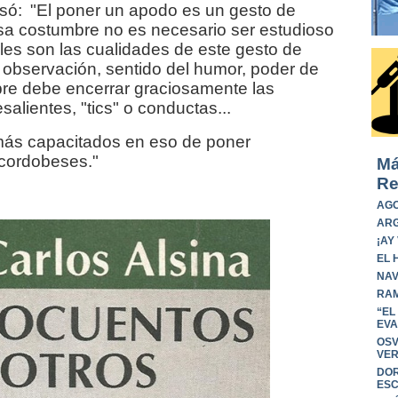
esó:
"El poner un apodo es un gesto de
esa costumbre no es necesario ser estudioso
es son las cualidades de este gesto de
bservación, sentido del humor, poder de
re debe encerrar graciosamente las
alientes, "tics" o conductas...
 más capacitados en eso de poner
cordobeses."
Má
Re
AGO
ARG
¡AY
EL 
NAV
RAM
“EL
EVA
OSV
VER
DOR
ESC