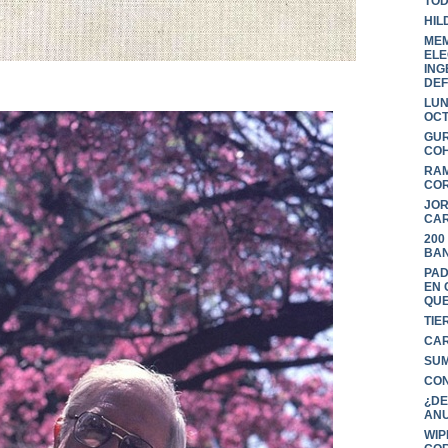
TOD
HIL
MEM
ELE
ING
DEF
LUN
OC
GUR
COH
RAM
COR
JOR
CAR
200
BAN
PAD
EN 
QUE
TIE
CAR
SUM
CON
¿DE
ANU
WIP