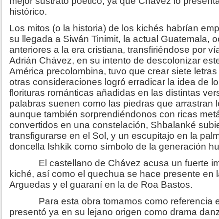
mejor sustrato poético, ya que Chávez lo presen
histórico.
Los mitos (o la historia) de los kichés habrían e
su llegada a Siwán Tinimit, la actual Guatemala, 
anteriores a la era cristiana, transfiriéndose por ví
Adrián Chávez, en su intento de descolonizar este 
América precolombina, tuvo que crear siete letras 
otras consideraciones logró erradicar la idea de 
florituras románticas añadidas en las distintas ve
palabras suenen como las piedras que arrastran l
aunque también sorprendiéndonos con ricas metáf
convertidos en una constelación, Shbalanké subie
transfigurarse en el Sol, y un escupitajo en la pa
doncella Ishkik como símbolo de la generación 
El castellano de Chávez acusa un fuerte impa
kiché, así como el quechua se hace presente en l
Arguedas y el guaraní en la de Roa Bastos.
Para esta obra tomamos como referencia el 
presentó ya en su lejano origen como drama danz