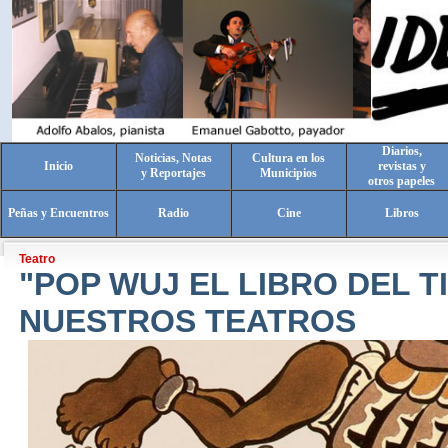
Diarios,
Noticias, Notas
Cultura en los
Inicio
revistas y
y Reportajes
Municipios
otros papeles
Peñas y Encuentros
Radio
Cine
Libros
Teatro
"POP WUJ EL LIBRO DEL T
NUESTROS TEATROS