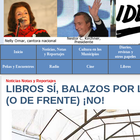
Diarios,
Noticias, Notas
Cultura en los
Inicio
revistas y
y Reportajes
Municipios
otros papeles
Peñas y Encuentros
Radio
Cine
Libros
Noticias Notas y Reportajes
LIBROS SÍ, BALAZOS POR
(O DE FRENTE) ¡NO!