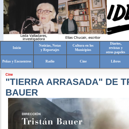
Diarios,
Noticias, Notas
Cultura en los
Inicio
revistas y
y Reportajes
Municipios
otros papeles
Peñas y Encuentros
Radio
Cine
Libros
Cine
"TIERRA ARRASADA" DE T
BAUER