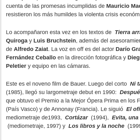
cuenta de las promesas incumplidas de
Mauricio Mac
resistieron los más humildes la violenta crisis económ
Lo acompañaron esta vez en los textos de
Tierra ar
Quiroga
y
Luis
Bruchstein
, además del asesoramie
de
Alfredo Zaiat
. La voz en off es del actor
Darío Gra
Fernández Ceballo
en la dirección fotográfica y
Dieg
Peletier
y equipo en las cámaras.
Este es el noveno film de Bauer. Luego del corto
Ni 
(1985), llegó su largometraje debut en 1990:
Después
que obtuvo el Premio a la Mejor Ópera Prima en los 
(País Vasco) y de Annonay (Francia). Le siguió
El of
mediometraje de1993,
Cortázar
(1994),
Evita, una
(mediometraje, 1997) y
Los libros y la noche
(1999