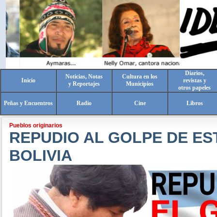
Diarios,
Noticias, Notas
Cultura en los
Inicio
revistas y
y Reportajes
Municipios
otros papeles
Peñas y Encuentros
Radio
Cine
Libros
Pueblos originarios
REPUDIO AL GOLPE DE ES
BOLIVIA