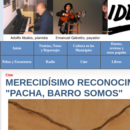
Diarios,
Noticias, Notas
Cultura en los
Inicio
revistas y
y Reportajes
Municipios
otros papeles
Peñas y Encuentros
Radio
Cine
Libros
Cine
MERECIDÍSIMO RECONOCI
"PACHA, BARRO SOMOS"