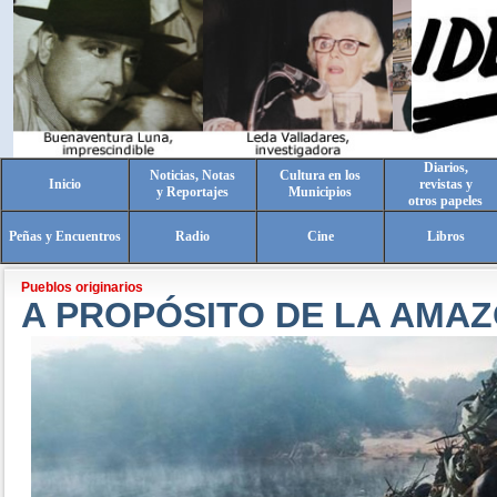
Diarios,
Noticias, Notas
Cultura en los
Inicio
revistas y
y Reportajes
Municipios
otros papeles
Peñas y Encuentros
Radio
Cine
Libros
Pueblos originarios
A PROPÓSITO DE LA AMAZ