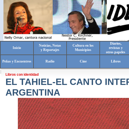
Diarios,
Noticias, Notas
Cultura en los
Inicio
revistas y
y Reportajes
Municipios
otros papeles
Peñas y Encuentros
Radio
Cine
Libros
Libros con identidad
EL TAHIEL-EL CANTO INTE
ARGENTINA