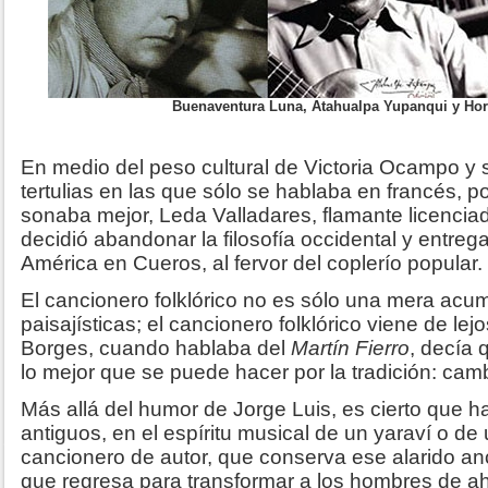
Buenaventura Luna, Atahualpa Yupanqui y Ho
En medio del peso cultural de Victoria Ocampo y 
tertulias en las que sólo se hablaba en francés,
sonaba mejor, Leda Valladares, flamante licenciada 
decidió abandonar la filosofía occidental y entrega
América en Cueros, al fervor del coplerío popular.
El cancionero folklórico no es sólo una mera acu
paisajísticas; el cancionero folklórico viene de lej
Borges, cuando hablaba del
Martín Fierro
, decía
lo mejor que se puede hacer por la tradición: camb
Más allá del humor de Jorge Luis, es cierto que h
antiguos, en el espíritu musical de un yaraví o d
cancionero de autor, que conserva ese alarido anc
que regresa para transformar a los hombres de a