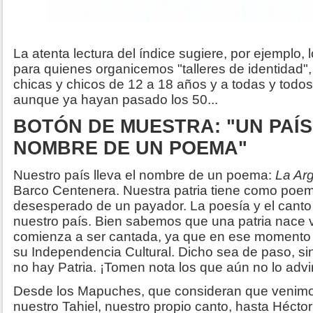
La atenta lectura del índice sugiere, por ejemplo, lo
para quienes organicemos "talleres de identidad"
chicas y chicos de 12 a 18 años y a todas y todo
aunque ya hayan pasado los 50...
BOTÓN DE MUESTRA: "UN PAÍ
NOMBRE DE UN POEMA"
Nuestro país lleva el nombre de un poema:
La Ar
Barco Centenera. Nuestra patria tiene como poem
desesperado de un payador. La poesía y el cant
nuestro país. Bien sabemos que una patria nac
comienza a ser cantada, ya que en ese momento 
su Independencia Cultural. Dicho sea de paso, si
no hay Patria. ¡Tomen nota los que aún no lo advir
Desde los Mapuches, que consideran que venimos
nuestro Tahiel, nuestro propio canto, hasta Héct