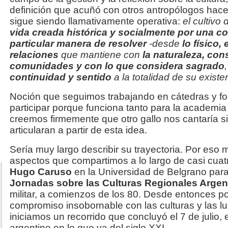
definición que acuñó con otros antropólogos hace
sigue siendo llamativamente operativa:
el cultivo
vida creada histórica y socialmente por una 
particular manera de resolver
-desde
lo físico,
relaciones
que mantiene con
la naturaleza, co
comunidades y con lo que considera sagrado
continuidad y sentido
a la totalidad de su existe
Noción que seguimos trabajando en cátedras y f
participar porque funciona tanto para la academia
creemos firmemente que otro gallo nos cantaría si 
articularan a partir de esta idea.
Sería muy largo describir su trayectoria. Por eso 
aspectos que compartimos a lo largo de casi cua
Hugo Caruso
en la Universidad de Belgrano para
Jornadas sobre las Culturas Regionales Argen
militar, a comienzos de los 80. Desde entonces 
compromiso insobornable con las culturas y las l
iniciamos un recorrido que concluyó el 7 de julio, 
argentino en lo que va del siglo XXI.