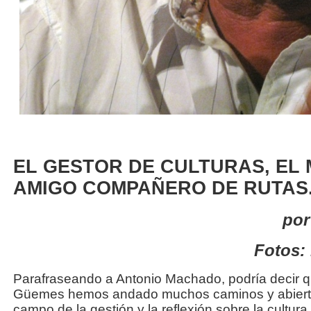
EL GESTOR DE CULTURAS, EL 
AMIGO COMPAÑERO DE RUTAS.
por
Fotos: 
Parafraseando a Antonio Machado, podría decir q
Güemes hemos andado muchos caminos y abierto
campo de la gestión y la reflexión sobre la cultur