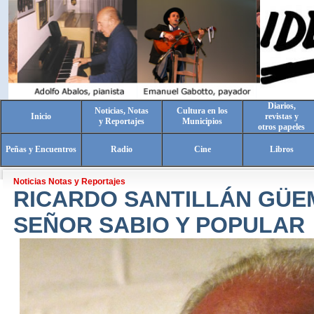
Diarios,
Noticias, Notas
Cultura en los
Inicio
revistas y
y Reportajes
Municipios
otros papeles
Peñas y Encuentros
Radio
Cine
Libros
Noticias Notas y Reportajes
RICARDO SANTILLÁN GÜE
SEÑOR SABIO Y POPULAR