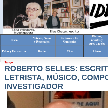
Diarios,
Noticias, Notas
Cultura en los
Inicio
revistas y
y Reportajes
Municipios
otros papeles
Peñas y Encuentros
Radio
Cine
Libros
Tango
ROBERTO SELLES: ESCRIT
LETRISTA, MÚSICO, COMP
INVESTIGADOR