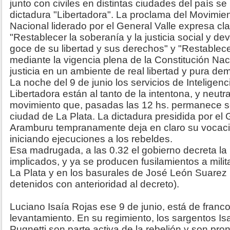
junto con civiles en distintas ciudades del país se
dictadura "Libertadora". La proclama del Movimi
Nacional liderado por el General Valle expresa cl
"Restablecer la soberanía y la justicia social y de
goce de su libertad y sus derechos" y "Restablec
mediante la vigencia plena de la Constitución Naci
justicia en un ambiente de real libertad y pura de
La noche del 9 de junio los servicios de Inteligen
Libertadora están al tanto de la intentona, y neutr
movimiento que, pasadas las 12 hs. permanece s
ciudad de La Plata. La dictadura presidida por el
Aramburu tempranamente deja en claro su vocació
iniciando ejecuciones a los rebeldes.
Esa madrugada, a las 0.32 el gobierno decreta la
implicados, y ya se producen fusilamientos a milit
La Plata y en los basurales de José León Suarez 
detenidos con anterioridad al decreto).
Luciano Isaía Rojas ese 9 de junio, está de franc
levantamiento. En su regimiento, los sargentos Is
Pugnetti son parte activa de la rebelión y son pr