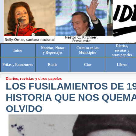
Diarios,
Noticias, Notas
Cultura en los
Inicio
revistas y
y Reportajes
Municipios
otros papeles
Peñas y Encuentros
Radio
Cine
Libros
Diarios, revistas y otros papeles
LOS FUSILAMIENTOS DE 19
HISTORIA QUE NOS QUEMA
OLVIDO